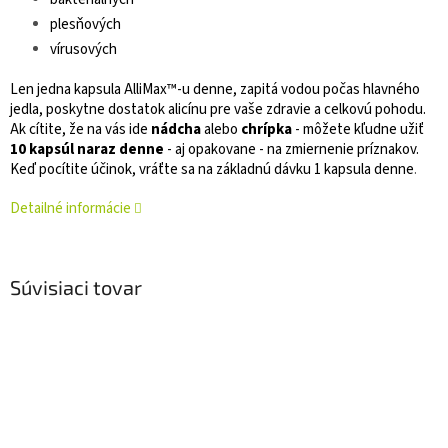
plesňových
vírusových
Len jedna kapsula AlliMax™-u denne, zapitá vodou počas hlavného
jedla, poskytne dostatok alicínu pre vaše zdravie a celkovú pohodu.
Ak cítite, že na vás ide
nádcha
alebo
chrípka
- môžete kľudne užiť
10 kapsúl naraz denne
- aj opakovane - na zmiernenie príznakov.
Keď pocítite účinok, vráťte sa na základnú dávku 1 kapsula denne
.
Detailné informácie
Súvisiaci tovar