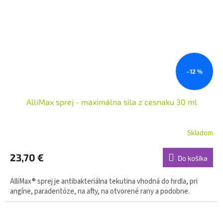
–12 %
AlliMax sprej - maximálna sila z cesnaku 30 ml
Skladom
23,70 €
Do košíka
AlliMax® sprej je antibakteriálna tekutina vhodná do hrdla, pri
angíne, paradentóze, na afty, na otvorené rany a podobne.