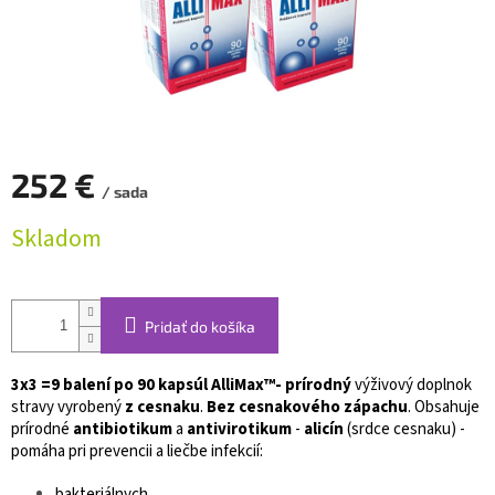
252 €
/ sada
Jednotková
Skladom
cena:
Pridať do košíka
3x3 =9 balení po 90 kapsúl AlliMax™- prírodný
výživový doplnok
stravy vyrobený
z cesnaku
.
Bez cesnakového zápachu
. Obsahuje
prírodné
antibiotikum
a
antivirotikum
-
alicín
(srdce cesnaku) -
pomáha pri prevencii a liečbe infekcií:
bakteriálnych