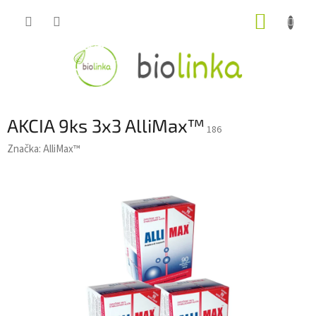
Prejsť
NÁKUP
na
obsah
KOŠÍK
AKCIA 9ks 3x3 AlliMax™
186
Značka:
AlliMax™