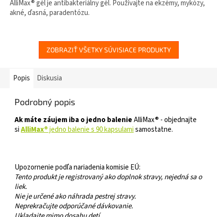
AlliMax® gél je antibakteriálny gél. Používajte na ekzémy, mykózy,
akné, ďasná, paradentózu.
ZOBRAZIŤ VŠETKY SÚVISIACE PRODUKTY
Popis
Diskusia
Podrobný popis
Ak máte záujem iba o jedno balenie
AlliMax® - objednajte
si
AlliMax®
jedno balenie s 90 kapsulami
samostatne.
Upozornenie podľa nariadenia komisie EÚ:
Tento produkt je registrovaný ako doplnok stravy, nejedná sa o
liek.
Nie je určené ako náhrada pestrej stravy.
Neprekračujte odporúčané dávkovanie.
Ukladajte mimo dosahu detí.