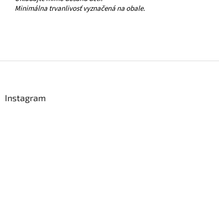
Minimálna trvanlivosť vyznačená na obale.
Z
á
p
ä
Instagram
t
i
e