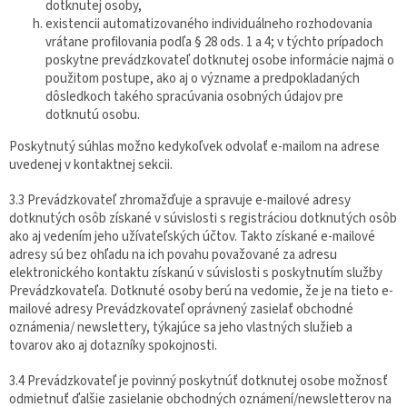
dotknutej osoby,
existencii automatizovaného individuálneho rozhodovania
vrátane profilovania podľa § 28 ods. 1 a 4; v týchto prípadoch
poskytne prevádzkovateľ dotknutej osobe informácie najmä o
použitom postupe, ako aj o význame a predpokladaných
dôsledkoch takého spracúvania osobných údajov pre
dotknutú osobu.
Poskytnutý súhlas možno kedykoľvek odvolať e-mailom na adrese
uvedenej v kontaktnej sekcii.
3.3 Prevádzkovateľ zhromažďuje a spravuje e-mailové adresy
dotknutých osôb získané v súvislosti s registráciou dotknutých osôb
ako aj vedením jeho užívateľských účtov. Takto získané e-mailové
adresy sú bez ohľadu na ich povahu považované za adresu
elektronického kontaktu získanú v súvislosti s poskytnutím služby
Prevádzkovateľa. Dotknuté osoby berú na vedomie, že je na tieto e-
mailové adresy Prevádzkovateľ oprávnený zasielať obchodné
oznámenia/ newslettery, týkajúce sa jeho vlastných služieb a
tovarov ako aj dotazníky spokojnosti.
3.4 Prevádzkovateľ je povinný poskytnúť dotknutej osobe možnosť
odmietnuť ďalšie zasielanie obchodných oznámení/newsletterov na