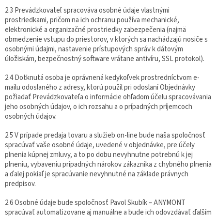
2.3 Prevádzkovateľ spracováva osobné údaje vlastnými
prostriedkami, pričom na ich ochranu používa mechanické,
elektronické a organizačné prostriedky zabezpečenia (najmä
obmedzenie vstupu do priestorov, v ktorých sa nachádzajú nosiče s
osobnými údajmi, nastavenie prístupových správ k dátovým
úložiskám, bezpečnostný software vrátane antivíru, SSL protokol).
2.4 Dotknutá osoba je oprávnená kedykoľvek prostredníctvom e-
mailu odoslaného z adresy, ktorú použil pri odoslaní Objednávky
požiadať Prevádzkovateľa o informácie ohľadom účelu spracovávania
jeho osobných údajov, o ich rozsahu a o prípadných príjemcoch
osobných údajov.
2.5 V prípade predaja tovaru a služieb on-line bude naša spoločnosť
spracúvať vaše osobné údaje, uvedené v objednávke, pre účely
plnenia kúpnej zmluvy, a to po dobu nevyhnutne potrebnú k jej
plneniu, vybaveniu prípadných nárokov zákazníka z chybného plnenia
a ďalej pokiaľ je spracúvanie nevyhnutné na základe právnych
predpisov.
2.6 Osobné údaje bude spoločnosť Pavol Skubík – ANYMONT
spracúvať automatizovane aj manuálne a bude ich odovzdávať ďalším