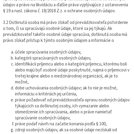
údajov a právo na likvidáciu a ďalšie práva vyplývajúce z ustanovenia
§ 19 a nasl. zákona č. 18/2018 Z.z. o ochrane osobných údajov.
3.2 Dotknutá osoba má právo získať od prevádzkovateľa potvrdenie
o tom, či sa spracúvajú osobné údaje, ktoré sa jej týkajú. Ak
prevádzkovateľ takéto osobné údaje spracúva, dotknutá osoba má
právo získať prístup k týmto osobným údajom a informácie o
účele spracúvania osobných údajov,
kategórii spracúvaných osobných údajov,
identifikácii príjemcu alebo o kategórii príjemcu, ktorému boli
alebo majú byť osobné údaje poskytnuté, najmä o príjemcovi v
tretej krajine alebo o medzinárodnej organizácii, ak je to
možné,
dobe uchovávania osobných údajov; ak to nie je možné,
informáciu o kritériách jej určenia,
práve požadovať od prevádzkovateľa opravu osobných údajov
týkajúcich sa dotknutej osoby, ich vymazanie alebo
obmedzenie ich spracúvania, alebo o práve namietať
spracúvanie osobných údajov,
práve podať návrh na začatie konania podľa § 100,
zdroji osobných údajov, ak sa osobné údaje nezískali od