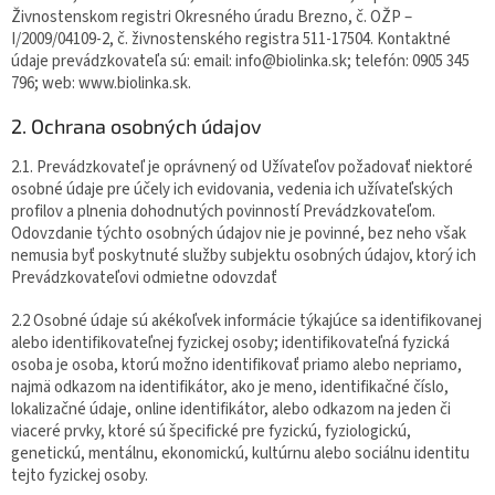
Živnostenskom registri Okresného úradu Brezno, č. OŽP –
I/2009/04109-2, č. živnostenského registra 511-17504. Kontaktné
údaje prevádzkovateľa sú: email: info@biolinka.sk; telefón: 0905 345
796; web: www.biolinka.sk.
2. Ochrana osobných údajov
2.1. Prevádzkovateľ je oprávnený od Užívateľov požadovať niektoré
osobné údaje pre účely ich evidovania, vedenia ich užívateľských
profilov a plnenia dohodnutých povinností Prevádzkovateľom.
Odovzdanie týchto osobných údajov nie je povinné, bez neho však
nemusia byť poskytnuté služby subjektu osobných údajov, ktorý ich
Prevádzkovateľovi odmietne odovzdať
2.2 Osobné údaje sú akékoľvek informácie týkajúce sa identifikovanej
alebo identifikovateľnej fyzickej osoby; identifikovateľná fyzická
osoba je osoba, ktorú možno identifikovať priamo alebo nepriamo,
najmä odkazom na identifikátor, ako je meno, identifikačné číslo,
lokalizačné údaje, online identifikátor, alebo odkazom na jeden či
viaceré prvky, ktoré sú špecifické pre fyzickú, fyziologickú,
genetickú, mentálnu, ekonomickú, kultúrnu alebo sociálnu identitu
tejto fyzickej osoby.