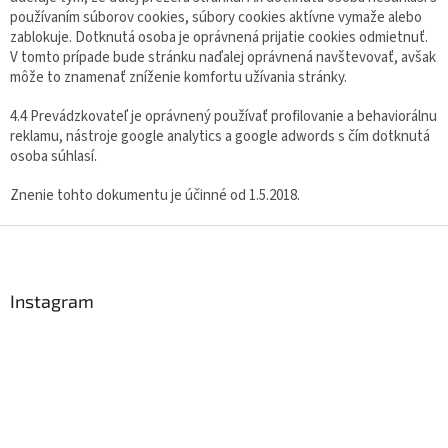
používaním súborov cookies, súbory cookies aktívne vymaže alebo
zablokuje. Dotknutá osoba je oprávnená prijatie cookies odmietnuť.
V tomto prípade bude stránku naďalej oprávnená navštevovať, avšak
môže to znamenať zníženie komfortu užívania stránky.
4.4 Prevádzkovateľ je oprávnený používať profilovanie a behaviorálnu
reklamu, nástroje google analytics a google adwords s čím dotknutá
osoba súhlasí.
Znenie tohto dokumentu je účinné od 1.5.2018.
Z
á
p
ä
Instagram
t
i
e