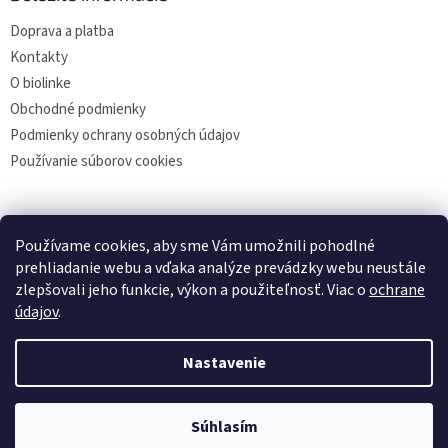
Doprava a platba
Kontakty
O biolinke
Obchodné podmienky
Podmienky ochrany osobných údajov
Používanie súborov cookies
Facebook
Používame cookies, aby sme Vám umožnili pohodlné
prehliadanie webu a vďaka analýze prevádzky webu neustále
zlepšovali jeho funkcie, výkon a použiteľnosť. Viac o
ochrane
údajov
.
Vytvoril Shoptet
Nastavenie
Copyright 2026
biolinka
. Všetky práva vyhradené.
Upraviť
Súhlasím
nastavenie cookies