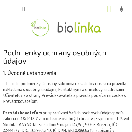
Prejsť
NÁKUP
na
obsah
KOŠÍK
Podmienky ochrany osobných
údajov
1. Úvodné ustanovenia
1.1. Tieto podmienky Ochrany súkromia užívateľov upravujú pravidlá
nakladania s osobnými údajmi, kontaktnými a e-mailovými adresami
Užívateľov zo strany Prevádzkovateľa a pravidlá používania cookies
Prevádzkovateľom.
Prevádzkovateľom
pri spracúvaní Vašich osobných údajov podľa
zákona č. 18/2018 Z.z. o ochrane osobných údajov je spoločnosť Pavol
Skubík – ANYMONT so sídlom 9.mája 2147/51, 97703 Brezno, IČO:
33444277, DIČ: 1028609549, IČ DPH: SK1028609549, zapísaná v