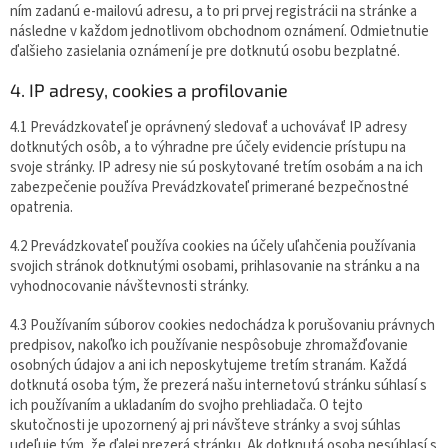
ním zadanú e-mailovú adresu, a to pri prvej registrácii na stránke a
následne v každom jednotlivom obchodnom oznámení. Odmietnutie
ďalšieho zasielania oznámení je pre dotknutú osobu bezplatné.
4. IP adresy, cookies a profilovanie
4.1 Prevádzkovateľ je oprávnený sledovať a uchovávať IP adresy
dotknutých osôb, a to výhradne pre účely evidencie prístupu na
svoje stránky. IP adresy nie sú poskytované tretím osobám a na ich
zabezpečenie používa Prevádzkovateľ primerané bezpečnostné
opatrenia.
4.2 Prevádzkovateľ používa cookies na účely uľahčenia používania
svojich stránok dotknutými osobami, prihlasovanie na stránku a na
vyhodnocovanie návštevnosti stránky.
4.3 Používaním súborov cookies nedochádza k porušovaniu právnych
predpisov, nakoľko ich používanie nespôsobuje zhromažďovanie
osobných údajov a ani ich neposkytujeme tretím stranám. Každá
dotknutá osoba tým, že prezerá našu internetovú stránku súhlasí s
ich používaním a ukladaním do svojho prehliadača. O tejto
skutočnosti je upozornený aj pri návšteve stránky a svoj súhlas
udeľuje tým, že ďalej prezerá stránku. Ak dotknutá osoba nesúhlasí s