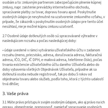
osobám a to: zmluvným partnerom zabezpečujúcim plnenie kúpnej
zmluvy, napr. zaistenie prevádzky internetového obchodu,
spracúvanie platby za tovar, dopravu tovaru apod. Poskytnutie
osobných údajov je nevyhnutné na uzatvorenie zmluvného vzťahu, v
prípade, že zákazník s poskytnutím osobných údajov pre tento účel
nesúhlasí, nie je možné kúpnu zmluvu uzatvoriť.
2.7 Osobné údaje dotknutých osôb sú spracovávané výhradne v
nasledujúcom rozsahu a počas nasledujúcej doby:
• údaje uvedené v rámci vytvárania užívateľského účtu v zadanom
rozsahu (meno, priezvisko, adresa, doručovacia adresa, fakturačná
adresa, IČO, DIČ, IČ DPH, e-mailová adresa, telefónne číslo), počas
trvania existencie užívateľského účtu daného Užívateľa alebo do
doby vybavenia všetkých Objednávok Užívateľa, prípadne ak sa
dotknutá osoba nebude registrovať, tak po dobu 5 rokov od
objednania tovaru alebo služieb, podľa toho, ktorá z týchto udalostí
trvá dlhšie;
3. Vaše práva
3.1 Máte právo prístupu k svojim osobným údajom, ako aj právo na ich
opravu, obmedzenie, prenosnosť, namietať spracovanie osobných