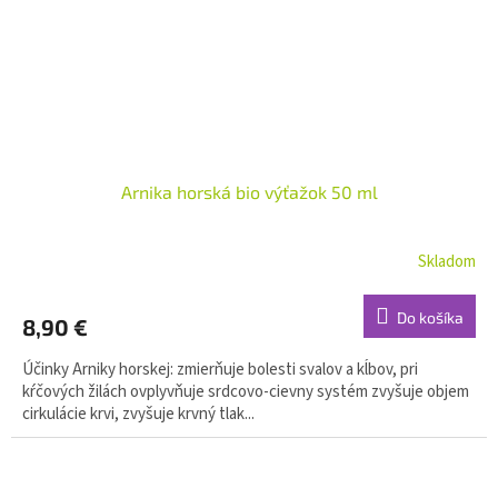
Arnika horská bio výťažok 50 ml
Skladom
Do košíka
8,90 €
Účinky Arniky horskej: zmierňuje bolesti svalov a kĺbov, pri
kŕčových žilách ovplyvňuje srdcovo-cievny systém zvyšuje objem
cirkulácie krvi, zvyšuje krvný tlak...