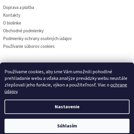
Doprava a platba
Kontakty
O biolinke
Obchodné podmienky
Podmienky ochrany osobných údajov
Používanie súborov cookies
Facebook
Používame cookies, aby sme Vám umožnili pohodlné
prehliadanie webu a vďaka analýze prevádzky webu neustále
zlepšovali jeho funkcie, výkon a použiteľnosť. Viac o
ochrane
údajov
.
Vytvoril Shoptet
Nastavenie
Copyright 2026
biolinka
. Všetky práva vyhradené.
Upraviť
Súhlasím
nastavenie cookies