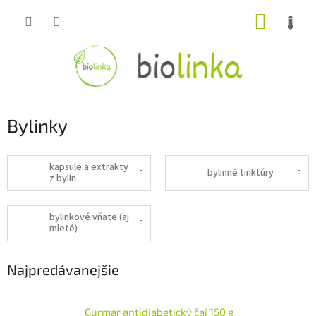
Prejsť
NÁKUP
na
obsah
KOŠÍK
Bylinky
kapsule a extrakty
bylinné tinktúry
z bylín
bylinkové vňate (aj
mleté)
Najpredávanejšie
Gurmar antidiabetický čaj 150 g