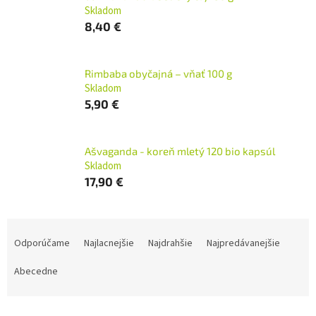
Skladom
8,40 €
Rimbaba obyčajná – vňať 100 g
Skladom
5,90 €
Ašvaganda - koreň mletý 120 bio kapsúl
Skladom
17,90 €
R
a
Odporúčame
Najlacnejšie
Najdrahšie
Najpredávanejšie
d
e
Abecedne
n
i