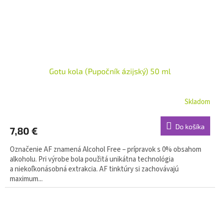
Gotu kola (Pupočník ázijský) 50 ml
Skladom
Do košíka
7,80 €
Označenie AF znamená Alcohol Free – prípravok s 0% obsahom
alkoholu. Pri výrobe bola použitá unikátna technológia
a niekoľkonásobná extrakcia. AF tinktúry si zachovávajú
maximum...