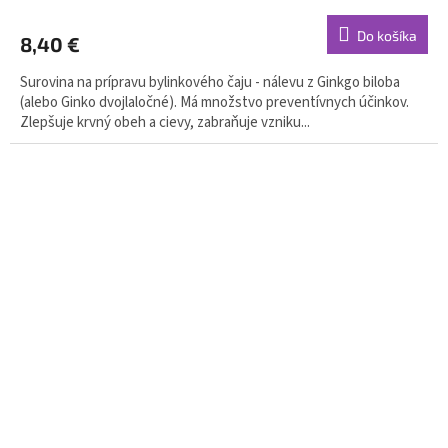
Do košíka
8,40 €
Surovina na prípravu bylinkového čaju - nálevu z Ginkgo biloba
(alebo Ginko dvojlaločné). Má množstvo preventívnych účinkov.
Zlepšuje krvný obeh a cievy, zabraňuje vzniku...