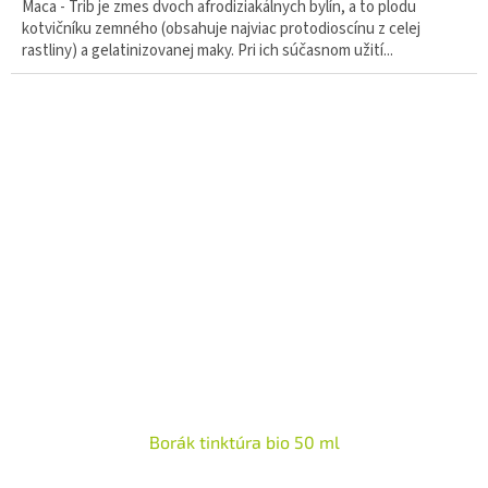
Maca - Trib je zmes dvoch afrodiziakálnych bylín, a to plodu
kotvičníku zemného (obsahuje najviac protodioscínu z celej
rastliny) a gelatinizovanej maky. Pri ich súčasnom užití...
Borák tinktúra bio 50 ml