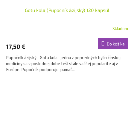
Gotu kola (Pupočník ázijský) 120 kapsúl
Skladom
Do košíka
17,50 €
Pupočník ázijský - Gotu kola - jedna z popredných bylín čínskej
medicíny sa v poslednej dobe teší stále väčšej popularite aj v
Európe. Pupočník podporuje: pamäť...