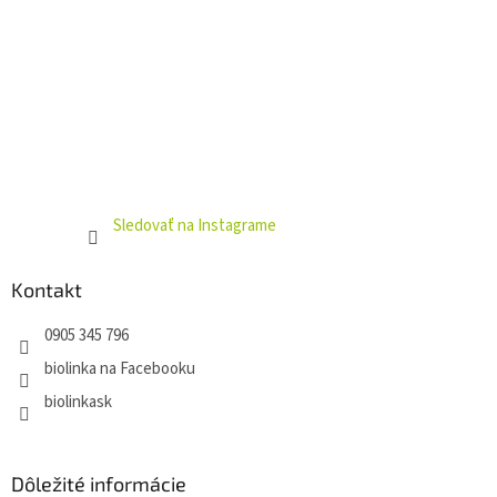
i
s
u
Sledovať na Instagrame
Kontakt
0905 345 796
biolinka na Facebooku
biolinkask
Dôležité informácie