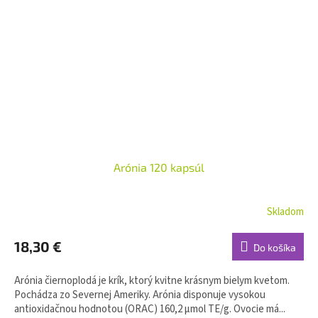
Arónia 120 kapsúl
Skladom
18,30 €
Do košíka
Arónia čiernoplodá je krík, ktorý kvitne krásnym bielym kvetom.
Pochádza zo Severnej Ameriky. Arónia disponuje vysokou
antioxidačnou hodnotou (ORAC) 160,2 μmol TE/g. Ovocie má...