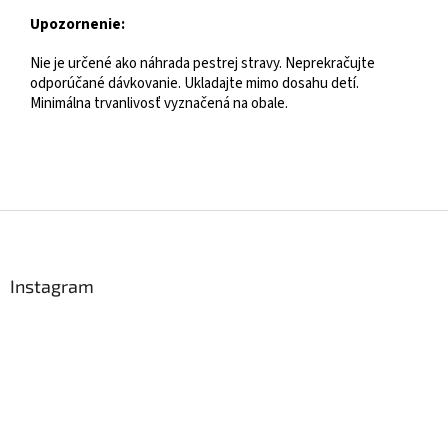
Upozornenie:
Nie je určené ako náhrada pestrej stravy. Neprekračujte
odporúčané dávkovanie. Ukladajte mimo dosahu detí.
Minimálna trvanlivosť vyznačená na obale.
Z
á
p
ä
Instagram
t
i
e