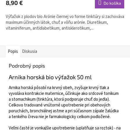
8,90 €
Do košíka
Výťažok z plodov bio Arónie čiernej vo forme tinktúry si zachováva
maximum účinných látok, chuť a vôňu arónie. Diuretikum,
vitaminiferum, antidiabetikum, antisklerotikum,...
Popis
Diskusia
Podrobný popis
Arnika horská bio výťažok 50 ml
Arnika horská pôsobí na krvný obeh, zvyšuje krvný tlak a
vyvoláva kontrakcie maternice, účinkuje ako srdcové tonikum
a stomachikum (tinktúra, ktorá podporuje chuť do jedla).
Celkovo tradované vnútorné upotrebenie pri obehových
poruchách, bronchiálnej astme a pri súčasnom zápale žalúdka
a tenkého čreva nie je farmakologicky celkom podložené.
Veľmi časté je vonkajšie upotrebenie (uplatňuje sa roztok) - na