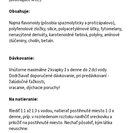
Obsahuje:
Najmä flavonoidy (pôsobia spazmolyticky a protizápalovo),
polyfenolové zložky, silice, polyacetylénové látky, fytomelany,
nenasýtené deriváty, karotenoidné farbivá, polyíny, amínové
zlúčeniny, cholín, betaín.
Dávkovanie:
Vnútorne maximálne 2 kvapky 3 x denne do 2 dcl vody.
Dodržiavať doporučené dávkovanie, pri predávkovaní -
žalúdočné ťažkosti,
vracanie, dýchacie poruchy!
Na natieranie:
Riediť 1:1 až 1:3 s vodou, natierať postihnuté miesto 1-3 x
denne, príp. v rozriedenom roztoku navlhčiť vreckovku a
priložiť na postihnuté miesto. Nechať pôsobiť, kým látka
neuschne.