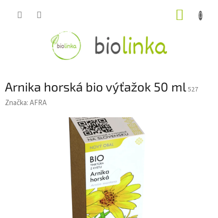
Prejsť
NÁKUP
na
obsah
KOŠÍK
Arnika horská bio výťažok 50 ml
527
Značka:
AFRA