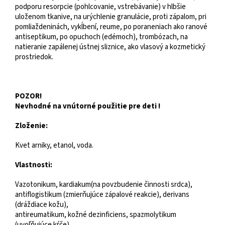
podporu resorpcie (pohlcovanie, vstrebávanie) v hlbšie
uloženom tkanive, na urýchlenie granulácie, proti zápalom, pri
pomliaždeninách, vykĺbení, reume, po poraneniach ako ranové
antiseptikum, po opuchoch (edémoch), trombózach, na
natieranie zapálenej ústnej sliznice, ako vlasový a kozmetický
prostriedok.
POZOR!
Nevhodné na vnútorné použitie pre deti !
Zloženie:
Kvet arniky, etanol, voda.
Vlastnosti:
Vazotonikum, kardiakum(na povzbudenie činnosti srdca),
antiflogistikum (zmierňujúce zápalové reakcie), derivans
(dráždiace kožu),
antireumatikum, kožné dezinficiens, spazmolytikum
(uvoľňujúce kŕče).