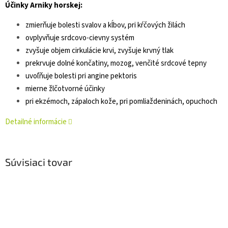
Účinky Arniky horskej:
zmierňuje bolesti svalov a kĺbov, pri kŕčových žilách
ovplyvňuje srdcovo-cievny systém
zvyšuje objem cirkulácie krvi, zvyšuje krvný tlak
prekrvuje dolné končatiny, mozog, venčité srdcové tepny
uvoľňuje bolesti pri angine pektoris
mierne žlčotvorné účinky
pri ekzémoch, zápaloch kože, pri pomliaždeninách, opuchoch
Detailné informácie
Súvisiaci tovar