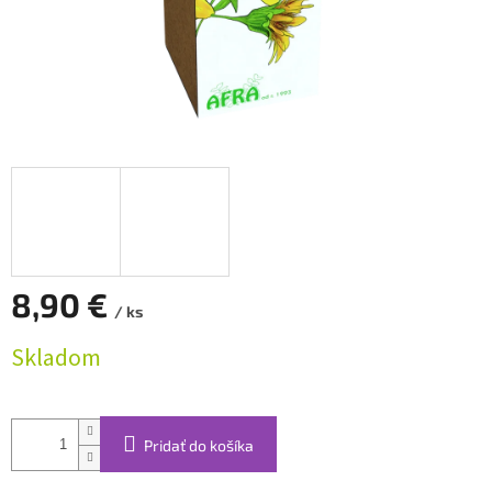
8,90 €
/ ks
Jednotková
Skladom
cena:
Pridať do košíka