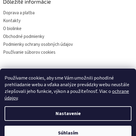
Dôležité informácie
Doprava a platba
Kontakty
O biolinke
Obchodné podmienky
Podmienky ochrany osobných údajov
Používanie súborov cookies
Facebook
Používame cookies, aby sme Vám umožnili pohodlné
prehliadanie webu a vďaka analýze prevádzky webu neustále
zlepšovali jeho funkcie, výkon a použiteľnosť. Viac o
ochrane
údajov
.
Vytvoril Shoptet
Nastavenie
Copyright 2026
biolinka
. Všetky práva vyhradené.
Upraviť
Súhlasím
nastavenie cookies