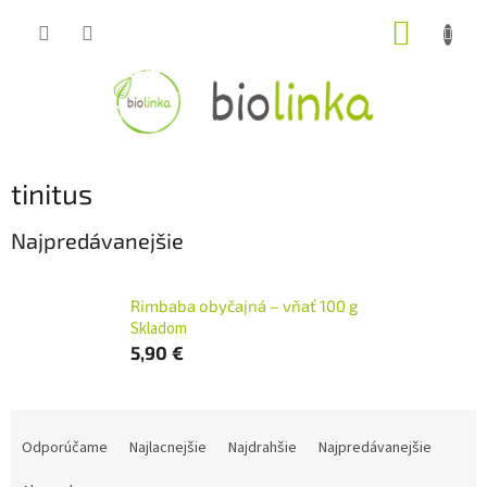
Prejsť
NÁKUP
na
obsah
KOŠÍK
tinitus
Najpredávanejšie
Rimbaba obyčajná – vňať 100 g
Skladom
5,90 €
R
a
Odporúčame
Najlacnejšie
Najdrahšie
Najpredávanejšie
d