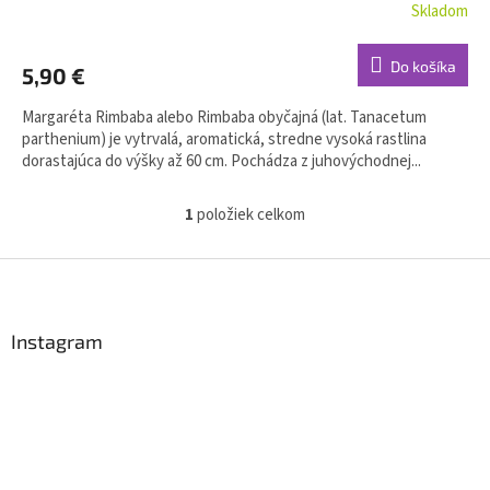
Skladom
Do košíka
5,90 €
Margaréta Rimbaba alebo Rimbaba obyčajná (lat. Tanacetum
parthenium) je vytrvalá, aromatická, stredne vysoká rastlina
dorastajúca do výšky až 60 cm. Pochádza z juhovýchodnej...
1
položiek celkom
O
v
l
Z
á
á
d
p
a
ä
Instagram
c
t
i
i
e
p
e
r
v
k