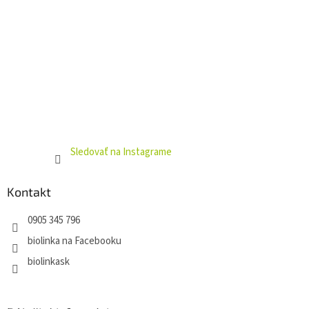
y
v
ý
p
i
s
u
Sledovať na Instagrame
Kontakt
0905 345 796
biolinka na Facebooku
biolinkask