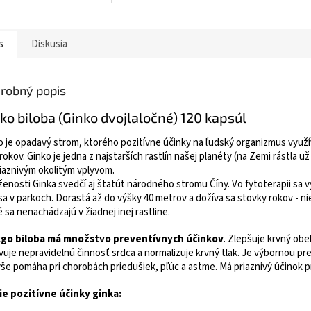
nuje vysokou
disponuje vysokou
Diuretikum
xidačnou hodnotou
antioxidačnou hodnotou
antidiabet
)
(ORAC)
antisklerot
s
Diskusia
μmol TE/g. Ovocie má...
160,2 μmol TE/g. Ovocie má...
robný popis
ko biloba (Ginko dvojlaločné) 120 kapsúl
o je opadavý strom, ktorého pozitívne účinky na ľudský organizmus využíval
c rokov. Ginko je jedna z najstarších rastlín našej planéty (na Zemi rástla
iaznivým okolitým vplyvom.
ženosti Ginka svedčí aj štatút národného stromu Číny. Vo fytoterapii sa v
sa v parkoch. Dorastá až do výšky 40 metrov a dožíva sa stovky rokov - nie
 sa nenachádzajú v žiadnej inej rastline.
go biloba má množstvo preventívnych účinkov
. Zlepšuje krvný obe
vuje nepravidelnú činnosť srdca a normalizuje krvný tlak. Je výbornou p
še pomáha pri chorobách priedušiek, pľúc a astme. Má priaznivý účinok p
ie pozitívne účinky ginka: