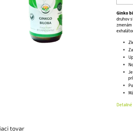
Ginko b
druhov s
zmenám a
exhalát
Zl
Za
Up
No
Je
pr
Po
Má
Detailné
iaci tovar