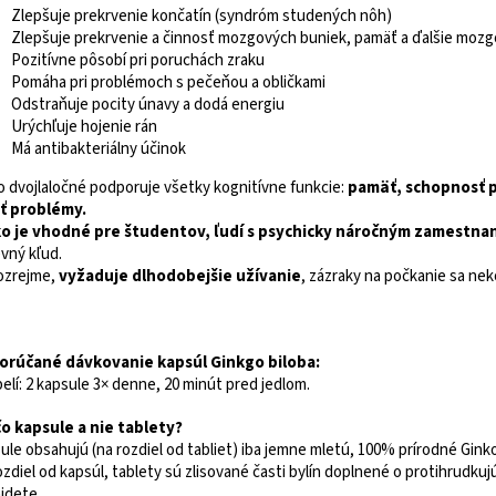
Zlepšuje prekrvenie končatín (syndróm studených nôh)
Zlepšuje prekrvenie a činnosť mozgových buniek, pamäť a ďalšie mozg
Pozitívne pôsobí pri poruchách zraku
Pomáha pri problémoch s pečeňou a obličkami
Odstraňuje pocity únavy a dodá energiu
Urýchľuje hojenie rán
Má antibakteriálny účinok
o dvojlaločné podporuje všetky kognitívne funkcie:
pamäť, schopnosť p
iť problémy.
o je vhodné pre študentov, ľudí s psychicky náročným zamestnaní
vný kľud.
ozrejme,
vyžaduje dlhodobejšie užívanie
, zázraky na počkanie sa nek
rúčané dávkovanie kapsúl Ginkgo biloba:
elí: 2 kapsule 3× denne, 20 minút pred jedlom.
o kapsule a nie tablety?
ule obsahujú (na rozdiel od tabliet) iba jemne mletú, 100% prírodné Ginko 
ozdiel od kapsúl, tablety sú zlisované časti bylín doplnené o protihrudkuj
jdete.