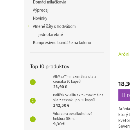
Domáci miláčikovia
Výpredaj
Novinky
Vlnené šály s hodvábom
jednofarebné
Kompresívne bandáže na koleno
Aróni
Top 10 produktov
AlliMax™ - maximálna sila z
cesnaku 90 kapsúl
18,3
28,90 €
Balíček 5x AlliMax™ - maximálna
D
sila z cesnaku po 90 kapsúl
142,50 €
Arónia
Vilcacora bezalkoholová
ktorý 
tinktúra 50 ml
kveto
9,30 €
Severn