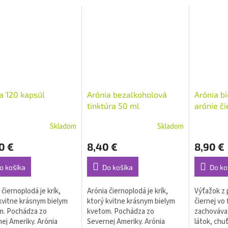
a 120 kapsúl
Arónia bezalkoholová
Arónia bi
tinktúra 50 ml
arónie či
Skladom
Skladom
0 €
8,40 €
8,90 €
o košíka
Do košíka
Do ko
 čiernoplodá je krík,
Arónia čiernoplodá je krík,
Výťažok z 
kvitne krásnym bielym
ktorý kvitne krásnym bielym
čiernej vo 
m. Pochádza zo
kvetom. Pochádza zo
zachováva
ej Ameriky. Arónia
Severnej Ameriky. Arónia
látok, chuť