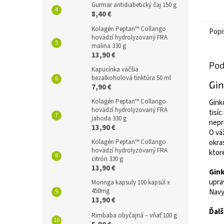
dispo
Gurmar antidiabetický čaj 150 g
antio
8,40 €
(ORAC
Kolagén Peptan™ Collango
Popi
160,2 
hovädzí hydrolyzovaný FRA
malina 330 g
13,90 €
Pod
Kapucínka väčšia
bezalkoholová tinktúra 50 ml
Gin
7,90 €
Kolagén Peptan™ Collango
Gink
hovädzí hydrolyzovaný FRA
tisí
jahoda 330 g
nepr
13,90 €
O vá
Kolagén Peptan™ Collango
okra
hovädzí hydrolyzovaný FRA
ktoré
citrón 330 g
13,90 €
Gink
upra
Moringa kapsuly 100 kapsúl x
450mg
Navy
13,90 €
Ďalš
Rimbaba obyčajná – vňať 100 g