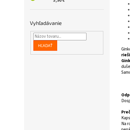
5,90 €
Vyhľadávanie
HĽADAŤ
Gink
rieš
Gink
duše
Sam
Odpo
Dosp
Preč
Kaps
Na r
nená