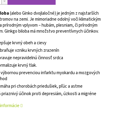
iloba
(alebo Ginko dvojlaločné) je jedným z najstarších
tromov na zemi. Je mimoriadne odolný voči klimatickým
 prírodným vplyvom – hubám, plesniam, či prírodným
om.
Ginkgo biloba má množstvo preventívnych účinkov.
epšuje krvný obeh a cievy
braňuje vzniku krvných zrazenín
ravuje nepravidelnú činnosť srdca
rmalizuje krvný tlak.
 výbornou prevenciou infarktu myokardu a mozgových
íhod
máha pri chorobách priedušiek, pľúc a astme
 priaznivý účinok proti depresiám, úzkosti a migréne
 informácie