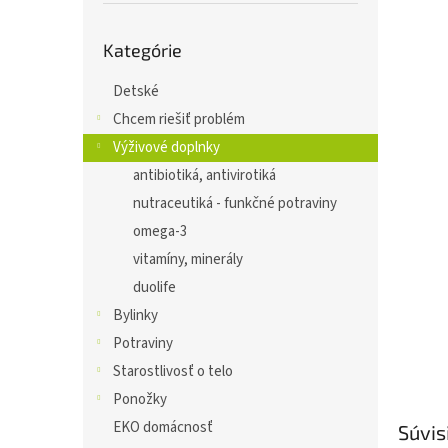
Preskočiť
Kategórie
kategórie
Detské
Chcem riešiť problém
Výživové doplnky
antibiotiká, antivirotiká
nutraceutiká - funkčné potraviny
omega-3
vitamíny, minerály
duolife
Bylinky
Potraviny
Starostlivosť o telo
Ponožky
EKO domácnosť
Súvis