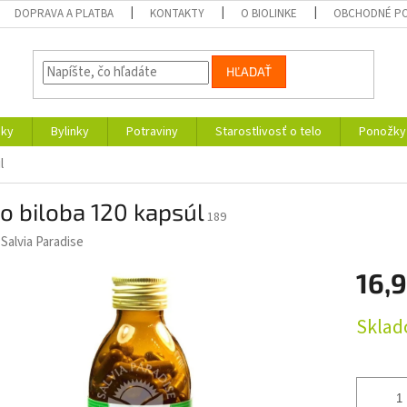
DOPRAVA A PLATBA
KONTAKTY
O BIOLINKE
OBCHODNÉ P
HĽADAŤ
nky
Bylinky
Potraviny
Starostlivosť o telo
Ponožky
l
o biloba 120 kapsúl
189
:
Salvia Paradise
16,
Jednotk
Skla
cena: