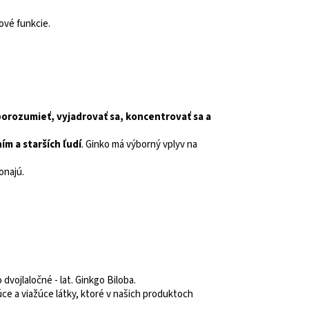
ové funkcie.
orozumieť, vyjadrovať sa, koncentrovať sa a
m a starších ľudí
. Ginko má výborný vplyv na
onajú.
dvojlaločné - lat. Ginkgo Biloba.
úce a viažúce látky, ktoré v našich produktoch