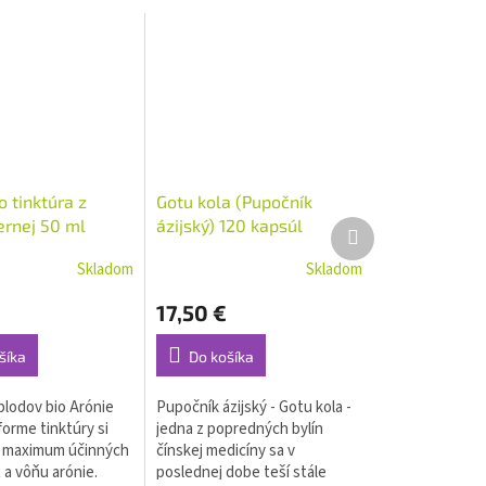
o tinktúra z
Gotu kola (Pupočník
ernej 50 ml
ázijský) 120 kapsúl
Ďalší
produkt
Skladom
Skladom
17,50 €
šíka
Do košíka
plodov bio Arónie
Pupočník ázijský - Gotu kola -
forme tinktúry si
jedna z popredných bylín
 maximum účinných
čínskej medicíny sa v
 a vôňu arónie.
poslednej dobe teší stále