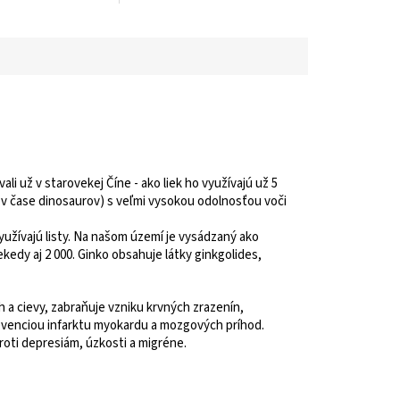
, vitaminiferum,
väčšej popularite aj v Európe.
ikum,
Pupočník podporuje: pamäť...
ikum,...
i už v starovekej Číne - ako liek ho využívajú už 5
 už v čase dinosaurov) s veľmi vysokou odolnosťou voči
yužívajú listy. Na našom území je vysádzaný ako
kedy aj 2 000. Ginko obsahuje látky ginkgolides,
h a cievy, zabraňuje vzniku krvných zrazenín,
revenciou infarktu myokardu a mozgových príhod.
roti depresiám, úzkosti a migréne.