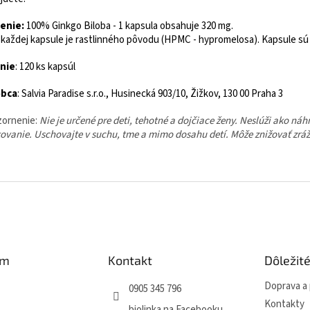
enie:
100% Ginkgo Biloba - 1 kapsula obsahuje 320 mg.
 každej kapsule je rastlinného pôvodu (HPMC - hypromelosa). Kapsule sú 
nie
: 120 ks kapsúl
obca
: Salvia Paradise s.r.o., Husinecká 903/10, Žižkov, 130 00 Praha 3
ornenie:
Nie je určené pre deti, tehotné a dojčiace ženy. Neslúži ako n
ovanie. Uschovajte v suchu, tme a mimo dosahu detí. Môže znižovať zráža
am
Kontakt
Dôležit
Doprava a 
0905 345 796
Kontakty
biolinka na Facebooku