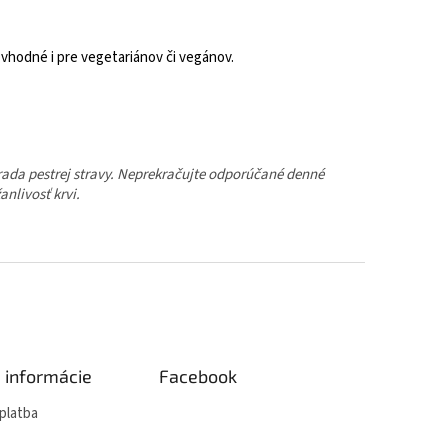
vhodné i pre vegetariánov či vegánov.
áhrada pestrej stravy. Neprekračujte odporúčané denné
nlivosť krvi.
é informácie
Facebook
platba