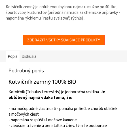
Kotvičník zemný je obľúbenou bylinou najmä u mužov po 40-tke,
športovcov, kulturistov (prírodná náhrada za chemické prípravky -
napomáha rýchlemu "rastu svalstva", rýchlej...
ZOBRAZIŤ VŠETKY SÚVISIACE PRODUKTY
Popis
Diskusia
Podrobný popis
Kotvičník zemný 100% BIO
Kotvičník (Tribulus terrestris) je jednoročná rastlina.
Je
obľúbený najmä vďaka tomu, že:
- má močopudné vlastnosti - pomáha pri liečbe chorôb obličiek
a močových ciest
- napomáha rozpúšťať močové kamene
- zlepšuje trávenie a peristaltiku čriev, tým že podporuje