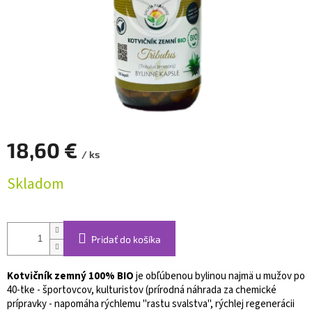
18,60 €
/ ks
Jednotková
Skladom
cena:
Pridať do košíka
Kotvičník zemný 100% BIO
je obľúbenou bylinou najmä u mužov po
40-tke - športovcov, kulturistov (prírodná náhrada za chemické
prípravky - napomáha rýchlemu "rastu svalstva", rýchlej regenerácii