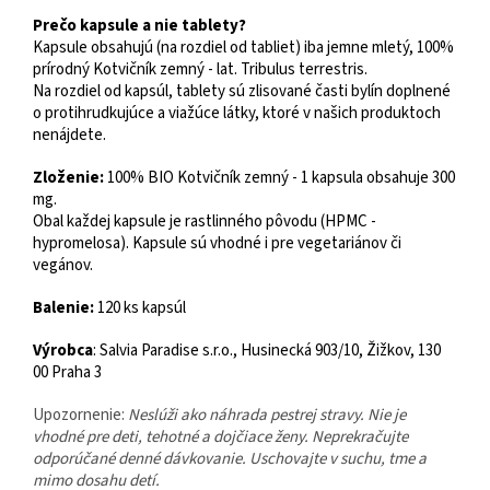
Prečo kapsule a nie tablety?
Kapsule obsahujú (na rozdiel od tabliet) iba jemne mletý, 100%
prírodný Kotvičník zemný - lat. Tribulus terrestris.
Na rozdiel od kapsúl, tablety sú zlisované časti bylín doplnené
o protihrudkujúce a viažúce látky, ktoré v našich produktoch
nenájdete.
Zloženie:
100% BIO Kotvičník zemný - 1 kapsula obsahuje 300
mg.
Obal každej kapsule je rastlinného pôvodu (HPMC -
hypromelosa). Kapsule sú vhodné i pre vegetariánov či
vegánov.
Balenie:
120 ks kapsúl
Výrobca
: Salvia Paradise s.r.o., Husinecká 903/10, Žižkov, 130
00 Praha 3
Upozornenie:
Neslúži ako náhrada pestrej stravy. Nie je
vhodné pre deti, tehotné a dojčiace ženy. Neprekračujte
odporúčané denné dávkovanie. Uschovajte v suchu, tme a
mimo dosahu detí.