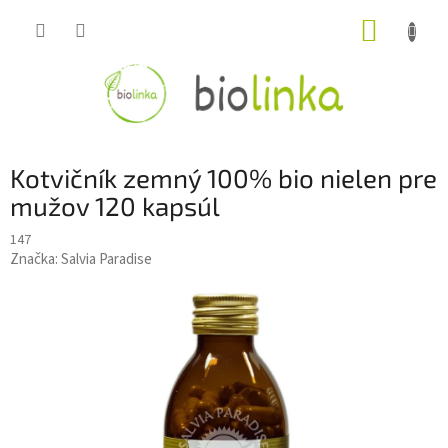
Prejsť
NÁKUP
na
obsah
KOŠÍK
Kotvičník zemný 100% bio nielen pre
mužov 120 kapsúl
147
Značka:
Salvia Paradise