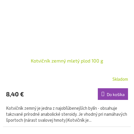
Kotvičník zemný mletý plod 100 g
Skladom
8,40 €
Do košíka
Kotvičník zemný je jedna z najobľúbenejších bylín - obsahuje
takzvané prírodné anabolické steroidy. Je vhodný pri namáhavých
športoch (nárast svalovej hmoty)Kotvičník je...