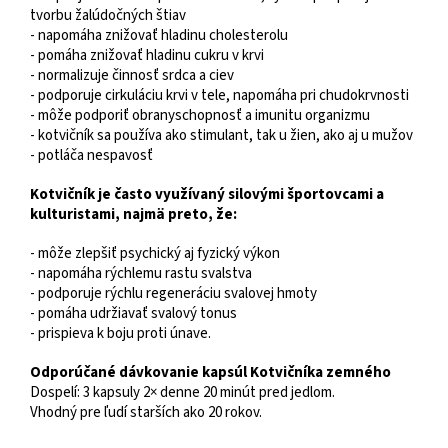
tvorbu žalúdočných štiav
- napomáha znižovať hladinu cholesterolu
- pomáha znižovať hladinu cukru v krvi
- normalizuje činnosť srdca a ciev
- podporuje cirkuláciu krvi v tele, napomáha pri chudokrvnosti
- môže podporiť obranyschopnosť a imunitu organizmu
- kotvičník sa používa ako stimulant, tak u žien, ako aj u mužov
- potláča nespavosť
Kotvičník je často využívaný silovými športovcami a
kulturistami, najmä preto, že:
- môže zlepšiť psychický aj fyzický výkon
- napomáha rýchlemu rastu svalstva
- podporuje rýchlu regeneráciu svalovej hmoty
- pomáha udržiavať svalový tonus
- prispieva k boju proti únave.
Odporúčané dávkovanie kapsúl Kotvičníka zemného
Dospelí: 3 kapsuly 2× denne 20 minút pred jedlom.
Vhodný pre ľudí starších ako 20 rokov.