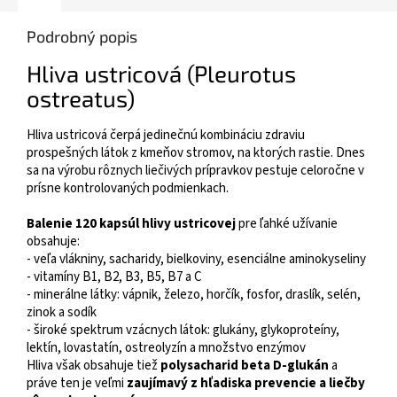
Podrobný popis
Hliva ustricová (Pleurotus
ostreatus)
Hliva ustricová čerpá jedinečnú kombináciu zdraviu
prospešných látok z kmeňov stromov, na ktorých rastie. Dnes
sa na výrobu rôznych liečivých prípravkov pestuje celoročne v
prísne kontrolovaných podmienkach.
Balenie 120 kapsúl hlivy ustricovej
pre ľahké užívanie
obsahuje:
- veľa vlákniny, sacharidy, bielkoviny, esenciálne aminokyseliny
- vitamíny B1, B2, B3, B5, B7 a C
- minerálne látky: vápnik, železo, horčík, fosfor, draslík, selén,
zinok a sodík
- široké spektrum vzácnych látok: glukány, glykoproteíny,
lektín, lovastatín, ostreolyzín a množstvo enzýmov
Hliva však obsahuje tiež
polysacharid beta D-glukán
a
práve ten je veľmi
zaujímavý z hľadiska prevencie a liečby