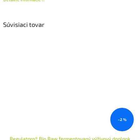
Súvisiaci tovar
–2 %
Regulatpro® Bio Raw fermentovaný výživový doplnok