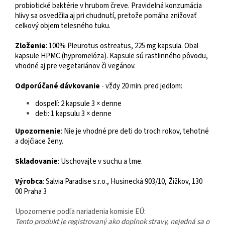
probiotické baktérie v hrubom čreve. Pravidelná konzumácia
hlivy sa osvedčila aj pri chudnutí, pretože pomáha znižovať
celkový objem telesného tuku.
Zloženie
: 100% Pleurotus ostreatus, 225 mg kapsula. Obal
kapsule HPMC (hypromelóza). Kapsule sú rastlinného pôvodu,
vhodné aj pre vegetariánov či vegánov.
Odporúčané dávkovanie
- vždy 20 min. pred jedlom:
dospelí: 2 kapsule 3 × denne
deti: 1 kapsulu 3 × denne
Upozornenie
: Nie je vhodné pre deti do troch rokov, tehotné
a dojčiace ženy.
Skladovanie
: Uschovajte v suchu a tme.
Výrobca
: Salvia Paradise s.r.o., Husinecká 903/10, Žižkov, 130
00 Praha 3
Upozornenie podľa nariadenia komisie EÚ:
Tento produkt je registrovaný ako doplnok stravy, nejedná sa o