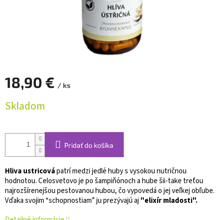
18,90 €
/ ks
Jednotková
Skladom
cena:
Pridať do košíka
Hliva ustricová
patrí medzi jedlé huby s vysokou nutričnou
hodnotou. Celosvetovo je po šampiňónoch a hube šii-take treťou
najrozšírenejšou pestovanou hubou, čo vypovedá o jej veľkej obľube.
Vďaka svojim “schopnostiam” ju prezývajú aj
"elixír mladosti".
Detailné informácie