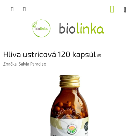
Prejsť
NÁKUP
na
obsah
KOŠÍK
Hliva ustricová 120 kapsúl
65
Značka:
Salvia Paradise