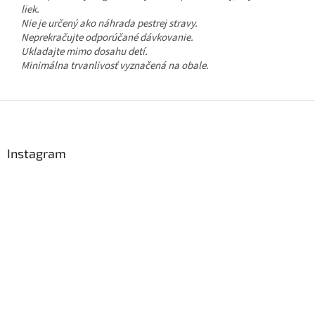
liek.
Nie je určený ako náhrada pestrej stravy.
Neprekračujte odporúčané dávkovanie.
Ukladajte mimo dosahu detí.
Minimálna trvanlivosť vyznačená na obale.
Z
á
p
ä
Instagram
t
i
e