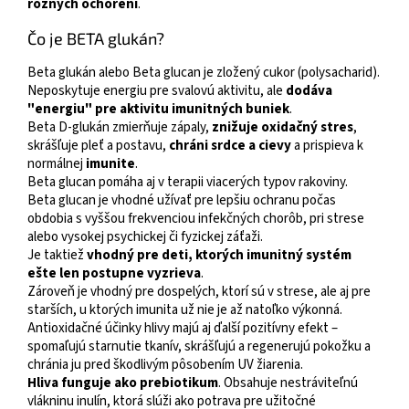
rôznych ochorení
.
Čo je BETA glukán?
Beta glukán alebo Beta glucan je zložený cukor (polysacharid).
Neposkytuje energiu pre svalovú aktivitu, ale
dodáva
"energiu" pre aktivitu imunitných buniek
.
Beta D-glukán zmierňuje zápaly,
znižuje oxidačný stres
,
skrášľuje pleť a postavu,
chráni srdce a cievy
a prispieva k
normálnej
imunite
.
Beta glucan pomáha aj v terapii viacerých typov rakoviny.
Beta glucan je vhodné užívať pre lepšiu ochranu počas
obdobia s vyššou frekvenciou infekčných chorôb, pri strese
alebo vysokej psychickej či fyzickej záťaži.
Je taktiež
vhodný pre deti, ktorých imunitný systém
ešte len postupne vyzrieva
.
Zároveň je vhodný pre dospelých, ktorí sú v strese, ale aj pre
starších, u ktorých imunita už nie je až natoľko výkonná.
Antioxidačné účinky hlivy majú aj ďalší pozitívny efekt –
spomaľujú starnutie tkanív, skrášľujú a regenerujú pokožku a
chránia ju pred škodlivým pôsobením UV žiarenia.
Hliva funguje ako prebiotikum
. Obsahuje nestráviteľnú
vlákninu inulín, ktorá slúži ako potrava pre užitočné