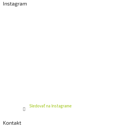
ä
Instagram
t
i
e
Sledovať na Instagrame
Kontakt