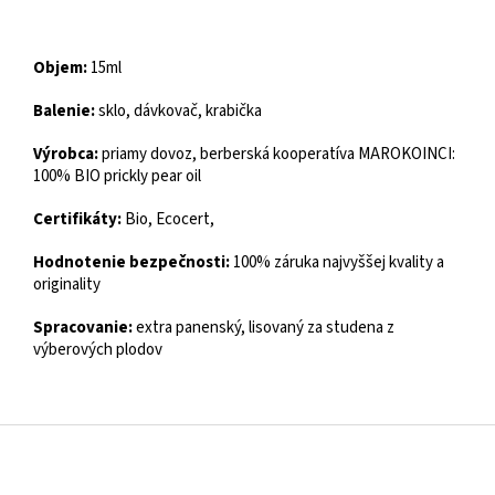
Objem:
15ml
Balenie:
sklo, dávkovač, krabička
Výrobca:
priamy dovoz, berberská kooperatíva MAROKOINCI:
100% BIO prickly pear oil
Certifikáty:
Bio, Ecocert,
Hodnotenie bezpečnosti:
100% záruka najvyššej kvality a
originality
Spracovanie:
extra panenský, lisovaný za studena z
výberových plodov
Z
á
p