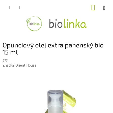
Prejsť
NÁKUP
na
obsah
KOŠÍK
Opunciový olej extra panenský bio
15 ml
573
Značka:
Orient House