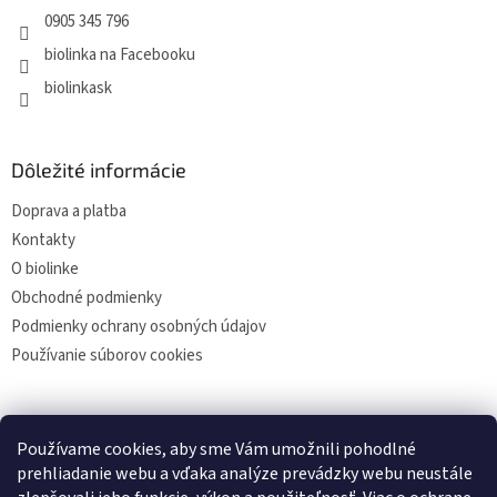
0905 345 796
biolinka na Facebooku
biolinkask
Dôležité informácie
Doprava a platba
Kontakty
O biolinke
Obchodné podmienky
Podmienky ochrany osobných údajov
Používanie súborov cookies
Facebook
Používame cookies, aby sme Vám umožnili pohodlné
prehliadanie webu a vďaka analýze prevádzky webu neustále