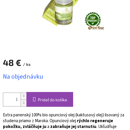
48 €
/ ks
Jednotková
Na objednávku
cena:
Pridať do košíka
Extra panenský 100% bio opunciový olej (kaktusový olej) lisovaný za
studena priamo z Maroka. Opunciový olej
rýchlo regeneruje
pokožku, zvláčňuje ju
a
zabraňuje jej starnutiu
. Ukľudňuje