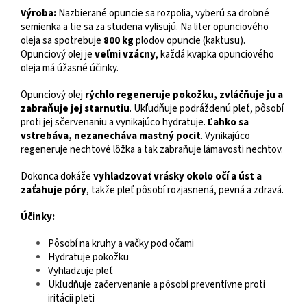
Výroba:
Nazbierané opuncie sa rozpolia, vyberú sa drobné
semienka a tie sa za studena vylisujú. Na liter opunciového
oleja sa spotrebuje
800 kg
plodov opuncie (kaktusu).
Opunciový olej je
veľmi vzácny
, každá kvapka opunciového
oleja má úžasné účinky.
Opunciový olej
rýchlo regeneruje pokožku, zvláčňuje ju a
zabraňuje jej starnutiu
. Ukľudňuje podráždenú pleť, pôsobí
proti jej sčervenaniu a vynikajúco hydratuje.
Ľahko sa
vstrebáva, nezanecháva mastný pocit
. Vynikajúco
regeneruje nechtové lôžka a tak zabraňuje lámavosti nechtov.
Dokonca dokáže
vyhladzovať vrásky okolo očí a úst a
zaťahuje póry
, takže pleť pôsobí rozjasnená, pevná a zdravá.
Účinky:
Pôsobí na kruhy a vačky pod očami
Hydratuje pokožku
Vyhladzuje pleť
Ukľudňuje začervenanie a pôsobí preventívne proti
iritácii pleti