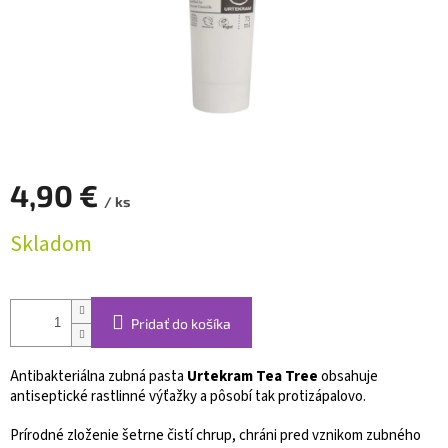
4,90 €
/ ks
Jednotková
Skladom
cena:
Pridať do košíka
Antibakteriálna zubná pasta
Urtekram Tea Tree
obsahuje
antiseptické rastlinné výťažky a pôsobí tak protizápalovo.
Prírodné zloženie šetrne čistí chrup, chráni pred vznikom zubného