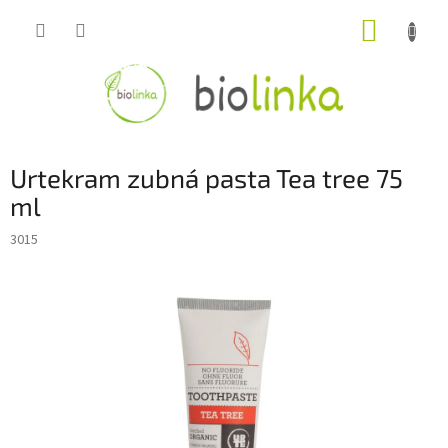
Prejsť
NÁKUP
na
obsah
KOŠÍK
Urtekram zubná pasta Tea tree 75
ml
3015