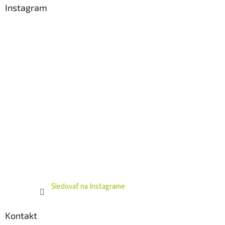
ä
Instagram
t
i
e
Sledovať na Instagrame
Kontakt