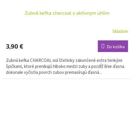
Zubná kefka charcoal s aktívnym uhlím
Skladom
3,90 €
Do košíka
Zubná kefka CHARCOAL má štetinky zakončené extra tenkými
špičkami, ktoré prenikajú hlboko medzi zuby a pozdĺž línie ďasna.
dokonale vyčistia povrch zubov premasírujú ďasná...