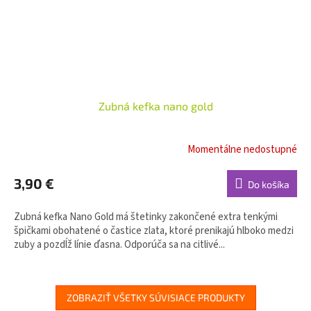
Zubná kefka nano gold
Momentálne nedostupné
3,90 €
Do košíka
Zubná kefka Nano Gold má štetinky zakončené extra tenkými
špičkami obohatené o častice zlata, ktoré prenikajú hlboko medzi
zuby a pozdĺž línie ďasna. Odporúča sa na citlivé...
ZOBRAZIŤ VŠETKY SÚVISIACE PRODUKTY