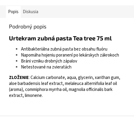
Popis
Diskusia
Podrobný popis
Urtekram zubná pasta Tea tree 75 ml
Antibakteriálna zubná pasta bez obsahu fluóru
Napomáha hojeniu poranení po lekárskych zákrokoch
Bráni vzniku drobných zápalov
Netestované na zvieratách
ZLOŽENIE
: Calcium carbonate, aqua, glycerin, xanthan gum,
aloe barbadensis leaf extract, melaleuca alternifolia leaf oil
(aroma), commiphora myrrha oil, magnolia officinalis bark
extract, limonene.
Z
á
p