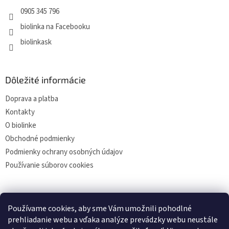
0905 345 796
biolinka na Facebooku
biolinkask
Dôležité informácie
Doprava a platba
Kontakty
O biolinke
Obchodné podmienky
Podmienky ochrany osobných údajov
Používanie súborov cookies
Facebook
Používame cookies, aby sme Vám umožnili pohodlné
prehliadanie webu a vďaka analýze prevádzky webu neustále