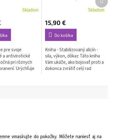
produkt
Skladom
Skladom
€
15,90 €
šíka
Do košíka
je pre svoje
Kniha - Stabilizovaný alicín -
 a antivirotické
sila, výkon, dôkaz Táto kniha
točná pri rôznych
Vám ukáže, ako bojovať proti a
ranení. Urýchľuje
dokonca zvrátiť celý rad
jenia a zacelenie
ochorení, najmä mikrobiálne
niny, preležaniny).
ochorenia vyvolané...
jemne vmasírujte do pokožky. Môžete naniesť aj na