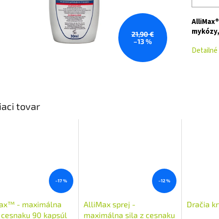
AlliMax®
mykózy,
21,90 €
–13 %
Detailné
iaci tovar
–17 %
–12 %
Max™ - maximálna
AlliMax sprej -
Dračia k
z cesnaku 90 kapsúl
maximálna sila z cesnaku