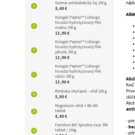
nápl
Gurmar antidiabetický čaj 150 g
8,40 €
Alli
Kolagén Peptan™ Collango
hovädzí hydrolyzovaný FRA
malina 330 g
13,90 €
Kolagén Peptan™ Collango
hovädzí hydrolyzovaný FRA
jahoda 330 g
13,90 €
Kolagén Peptan™ Collango
hovädzí hydrolyzovaný FRA
citrón 330 g
Alic
13,90 €
Keď 
Prvo
Rimbaba obyčajná – vňať 100 g
5,90 €
zlúč
Alic
Magnézium citrát + B6 200
anti
tabliet
8,40 €
- pr
Farmilion BIO Spirulina riasa 300
-
be
tabliet / 150g
- pr