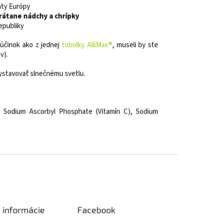
áty Európy
vrátane nádchy a chrípky
epubliky
 účinok ako z jednej
tobolky AlliMax®
, museli by ste
v).
vystavovať slnečnému svetlu.
in, Sodium Ascorbyl Phosphate (Vitamín C), Sodium
é informácie
Facebook