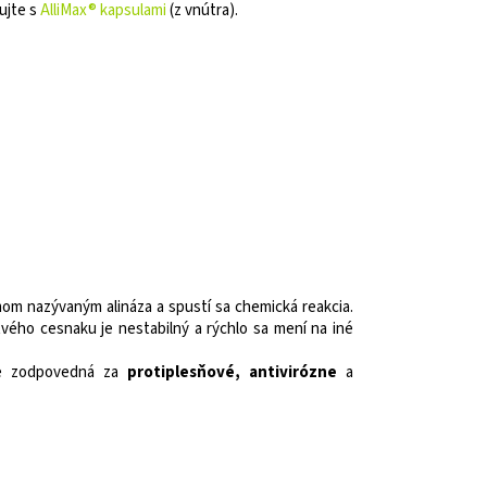
ujte s
AlliMax® kapsulami
(z vnútra).
ýmom nazývaným alináza a spustí sa chemická reakcia.
tvého cesnaku je nestabilný a rýchlo sa mení na iné
a je zodpovedná za
protiplesňové, antivirózne
a