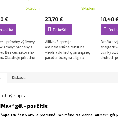
30 ml
Skladom
Skladom
90 €
23,70 €
18,40 
o košíka
Do košíka
Do ko
x™ - prírodný výživový
AlliMax® sprej je
Dračia krv 
k stravy vyrobený z
antibakteriálna tekutina
analgetické
ku. Bez cesnakového
vhodná do hrdla, pri angíne,
účinky uži
u. Obsahuje prírodné
paradentóze, na afty, na
druhoch po
otikum a antivirotikum -
otvorené rany a podobne.
podporu ho
 (srdce cesnaku) -
rán (popále
 pri...
Zároveň...
s
Diskusia
robný popis
iMax® gél - použitie
ívajte tak často ako je potrebné, minimálne raz denne. AlliMax® gél 