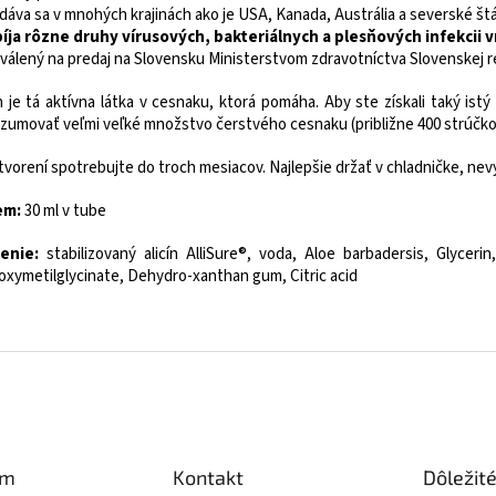
edáva sa v mnohých krajinách ako je USA, Kanada, Austrália a severské št
íja rôzne druhy vírusových, bakteriálnych a plesňových infekcii 
hválený na predaj na Slovensku Ministerstvom zdravotníctva Slovenskej r
ín je tá aktívna látka v cesnaku, ktorá pomáha. Aby ste získali taký istý
zumovať veľmi veľké množstvo čerstvého cesnaku (približne 400 strúčko
tvorení spotrebujte do troch mesiacov. Najlepšie držať v chladničke, ne
em:
30 ml v tube
enie:
stabilizovaný alicín AlliSure®, voda, Aloe barbadersis, Glycer
oxymetilglycinate, Dehydro-xanthan gum, Citric acid
am
Kontakt
Dôležit