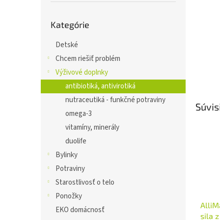
Preskočiť
Kategórie
kategórie
Detské
Chcem riešiť problém
Výživové doplnky
antibiotiká, antivirotiká
nutraceutiká - funkčné potraviny
Súvis
omega-3
vitamíny, minerály
duolife
Bylinky
Potraviny
Starostlivosť o telo
Ponožky
Alli
EKO domácnosť
sila 