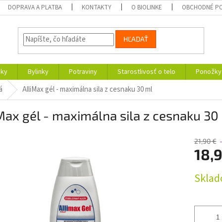
DOPRAVA A PLATBA
KONTAKTY
O BIOLINKE
OBCHODNÉ P
HĽADAŤ
nky
Bylinky
Potraviny
Starostlivosť o telo
Ponožky
á
AlliMax gél - maximálna sila z cesnaku 30 ml
Max gél - maximálna sila z cesnaku 30
21,90 €
18,
Jednotk
Skla
cena: