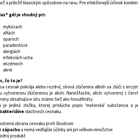
asť a priložiť klasickým spôsobom na ranu. Pre efektívnejší účinok kombin
Max® gél je vhodný pri:
mykózach
aftách
oparoch
paradentóze
alergiách
infekciách ucha
ekzémoch
akné
ín, čo to je?
sa cesnak pokrája alebo rozdrví, sírová zlúčenina allinín sa zlúči s enz
u vytvorenou zlúčeninou je alicín. Nanešťastie, alicín vytvorený z čers
eniny obsahujúce síru známe tiež ako tiosulfináty.
ín je jediná zložka, ktorej prislúcha popis 'materská' substancia 
bakteriálne
vlastnosti cesnaku.
irodzená obrana cesnaku proti škodcom
z zápachu
a nemá vedľajšie účinky ani pri veľkom množstve
írodný produkt