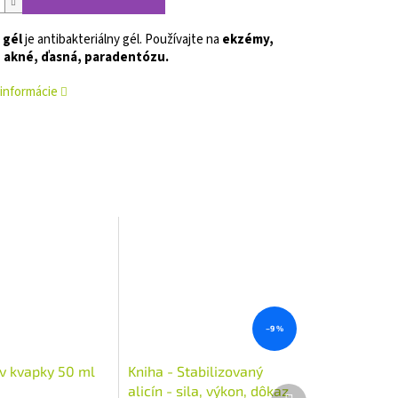
 gél
je antibakteriálny gél. Používajte na
ekzémy,
 akné, ďasná, paradentózu.
 informácie
–9 %
rv kvapky 50 ml
Kniha - Stabilizovaný
alicín - sila, výkon, dôkaz
Ďalší