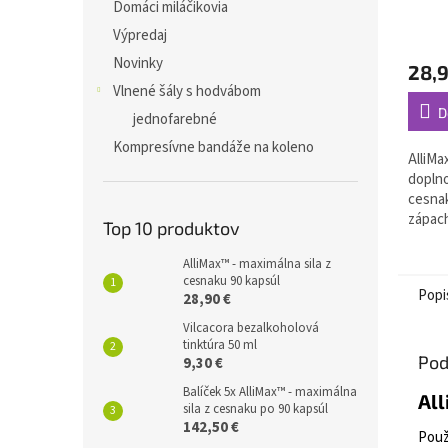
Domáci miláčikovia
Výpredaj
Novinky
28,
Vlnené šály s hodvábom
D
jednofarebné
Kompresívne bandáže na koleno
AlliMa
doplno
cesna
zápach
Top 10 produktov
antibi
alicín
AlliMax™ - maximálna sila z
pomáha
cesnaku 90 kapsúl
Popi
28,90 €
Vilcacora bezalkoholová
tinktúra 50 ml
Pod
9,30 €
Balíček 5x AlliMax™ - maximálna
All
sila z cesnaku po 90 kapsúl
142,50 €
Použ