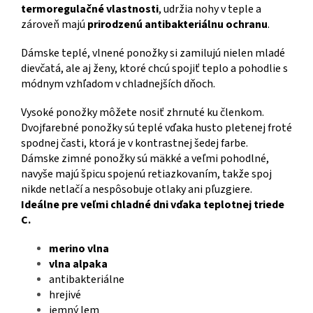
termoregulačné vlastnosti
, udržia nohy v teple a
zároveň majú
prirodzenú antibakteriálnu ochranu
.
Dámske teplé, vlnené ponožky si zamilujú nielen mladé
dievčatá, ale aj ženy, ktoré chcú spojiť teplo a pohodlie s
módnym vzhľadom v chladnejších dňoch.
Vysoké ponožky môžete nosiť zhrnuté ku členkom.
Dvojfarebné ponožky sú teplé vďaka husto pletenej froté
spodnej časti, ktorá je v kontrastnej šedej farbe.
Dámske zimné ponožky sú mäkké a veľmi pohodlné,
navyše majú špicu spojenú retiazkovaním, takže spoj
nikde netlačí a nespôsobuje otlaky ani pľuzgiere.
Ideálne pre veľmi chladné dni vďaka teplotnej triede
C.
merino vlna
vlna alpaka
antibakteriálne
hrejivé
jemný lem