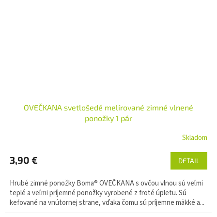
OVEČKANA svetlošedé melírované zimné vlnené
ponožky 1 pár
Skladom
3,90 €
DETAIL
Hrubé zimné ponožky Boma® OVEČKANA s ovčou vlnou sú veľmi
teplé a veľmi príjemné ponožky vyrobené z froté úpletu. Sú
kefované na vnútornej strane, vďaka čomu sú príjemne mäkké a...