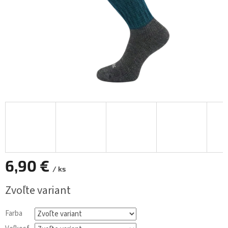
6,90 €
/ ks
Jednotková
Zvoľte variant
cena:
Farba