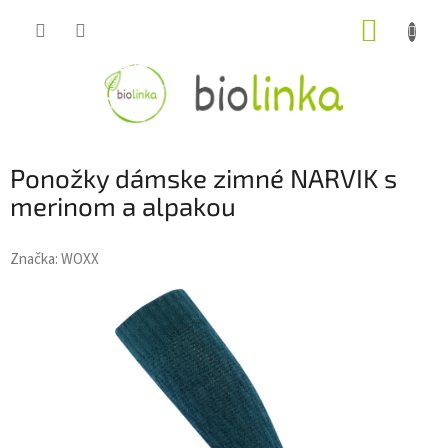
Prejsť
NÁKUP
na
obsah
KOŠÍK
Ponožky dámske zimné NARVIK s
merinom a alpakou
Značka:
WOXX