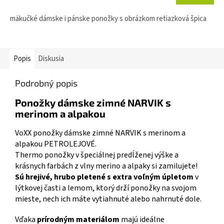
mäkučké dámske i pánske ponožky s obrázkom retiazková špica
Popis
Diskusia
Podrobný popis
Ponožky dámske zimné NARVIK s
merinom a alpakou
VoXX ponožky dámske zimné NARVIK s merinom a
alpakou PETROLEJOVÉ.
Thermo ponožky v špeciálnej predĺženej výške a
krásnych farbách z vlny merino a alpaky si zamilujete!
Sú hrejivé, hrubo pletené s extra voľným úpletom
v
lýtkovej časti a lemom, ktorý drží ponožky na svojom
mieste, nech ich máte vytiahnuté alebo nahrnuté dole.
Vďaka
prírodným materiálom
majú ideálne