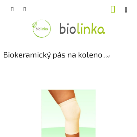
Prejsť
NÁKUP
na
obsah
KOŠÍK
Biokeramický pás na koleno
568