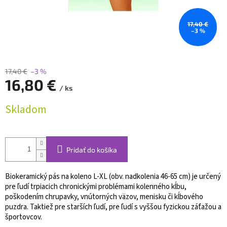
17,40 €
–3 %
17,40 €
–3 %
16,80 €
/ ks
Jednotková
Skladom
cena:
Pridať do košíka
Biokeramický pás na koleno L-XL (obv. nadkolenia 46-65 cm) je určený
pre ľudí trpiacich chronickými problémami kolenného kĺbu,
poškodením chrupavky, vnútorných väzov, menisku či kĺbového
puzdra. Taktiež pre starších ľudí, pre ľudí s vyššou fyzickou záťažou a
športovcov.