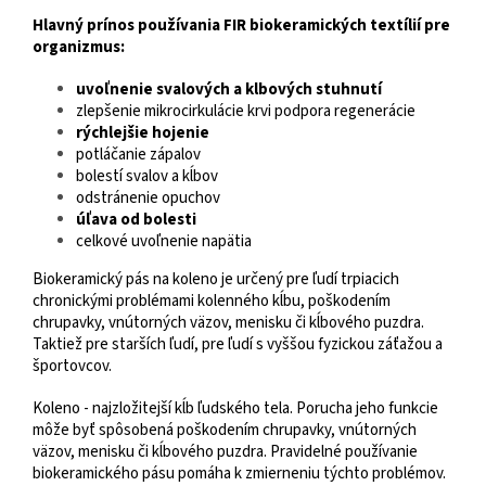
Hlavný prínos používania FIR biokeramických textílií pre
organizmus:
uvoľnenie svalových a klbových stuhnutí
zlepšenie mikrocirkulácie krvi podpora regenerácie
rýchlejšie hojenie
potláčanie zápalov
bolestí svalov a kĺbov
odstránenie opuchov
úľava od bolesti
celkové uvoľnenie napätia
Biokeramický pás na koleno je určený pre ľudí trpiacich
chronickými problémami kolenného kĺbu, poškodením
chrupavky, vnútorných väzov, menisku či kĺbového puzdra.
Taktiež pre starších ľudí, pre ľudí s vyššou fyzickou záťažou a
športovcov.
Koleno - najzložitejší kĺb ľudského tela. Porucha jeho funkcie
môže byť spôsobená poškodením chrupavky, vnútorných
väzov, menisku či kĺbového puzdra. Pravidelné používanie
biokeramického pásu pomáha k zmierneniu týchto problémov.