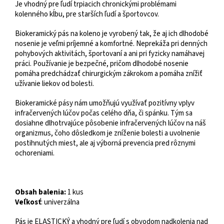
Je vhodný pre ľudí trpiacich chronickými problémami
kolenného kĺbu, pre starších ľudí a športovcov.
Biokeramický pás na koleno je vyrobený tak, že aj ich dlhodobé
nosenie je veľmi príjemné a komfortné. Neprekáža pri denných
pohybových aktivitách, športovaní a ani pri fyzicky namáhavej
práci. Používanie je bezpečné, pričom dlhodobé nosenie
pomáha predchádzať chirurgickým zákrokom a pomáha znížiť
užívanie liekov od bolesti.
Biokeramické pásy nám umožňujú využívať pozitívny vplyv
infračervených lúčov počas celého dňa, či spánku. Tým sa
dosiahne dlhotrvajúce pôsobenie infračervených lúčov na náš
organizmus, čoho dôsledkom je zníženie bolesti a uvolnenie
postihnutých miest, ale aj výborná prevencia pred rôznymi
ochoreniami.
Obsah balenia:
1 kus
Veľkosť
: univerzálna
Pás je ELASTICKÝ a vhodný pre ľudí s obvodom nadkolenia nad