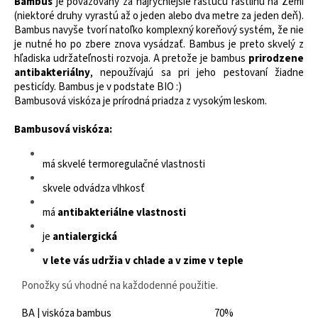
Bambus
je považovaný za najrýchlejšie rastúcu rastlinu na Zemi
(niektoré druhy vyrastú až o jeden alebo dva metre za jeden deň).
Bambus navyše tvorí natoľko komplexný koreňový systém, že nie
je nutné ho po zbere znova vysádzať. Bambus je preto skvelý z
hľadiska udržateľnosti rozvoja. A pretože je bambus
prirodzene
antibakteriálny
, nepoužívajú sa pri jeho pestovaní žiadne
pesticídy. Bambus je v podstate BIO :)
Bambusová viskóza je prírodná priadza z vysokým leskom.
Bambusová viskóza:
má skvelé termoregulačné vlastnosti
skvele odvádza vlhkosť
má
antibakteriálne vlastnosti
je
antialergická
v lete vás udržia v chlade a v zime v teple
Ponožky sú vhodné na každodenné použitie.
BA | viskóza bambus
70%