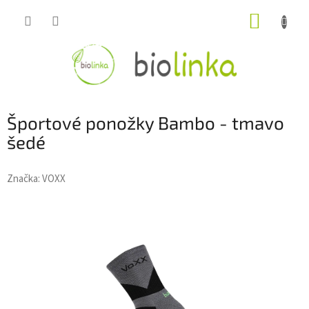
Prejsť
NÁKUP
na
obsah
KOŠÍK
Športové ponožky Bambo - tmavo
šedé
Značka:
VOXX