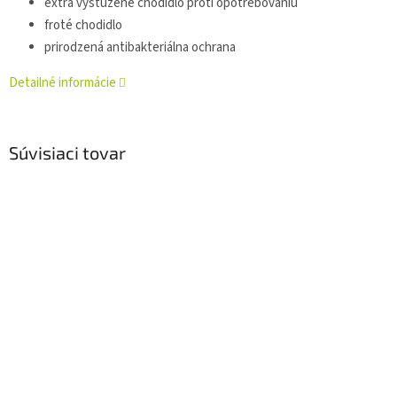
extra vystužené chodidlo proti opotrebovaniu
froté chodidlo
prirodzená antibakteriálna ochrana
Detailné informácie
Súvisiaci tovar