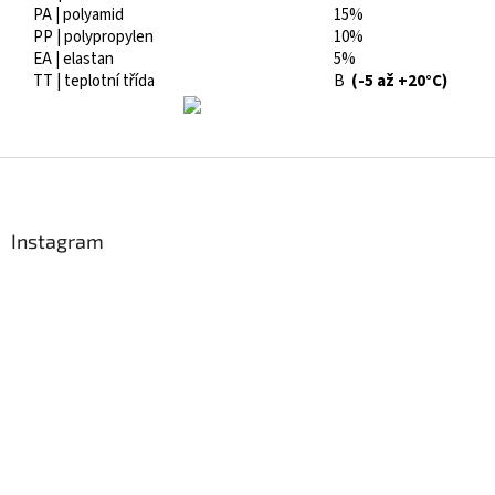
PA | polyamid
15%
PP | polypropylen
10%
EA | elastan
5%
TT | teplotní třída
B
(-5 až +20°C)
Z
á
p
ä
Instagram
t
i
e