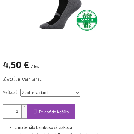
4,50 €
/ ks
Jednotková
Zvoľte variant
cena:
Veľkosť
Pridať do košíka
z materiálu bambusová viskóza