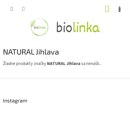
Prejsť
NÁKUP
na
obsah
KOŠÍK
NATURAL Jihlava
Žiadne produkty značky
NATURAL Jihlava
sa nenašli...
Z
á
p
ä
Instagram
t
i
e