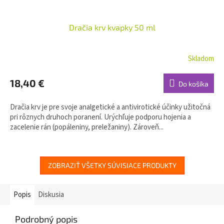
Dračia krv kvapky 50 ml
Skladom
18,40 €
Do košíka
Dračia krv je pre svoje analgetické a antivirotické účinky užitočná
pri rôznych druhoch poranení. Urýchľuje podporu hojenia a
zacelenie rán (popáleniny, preležaniny). Zároveň...
ZOBRAZIŤ VŠETKY SÚVISIACE PRODUKTY
Popis
Diskusia
Podrobný popis