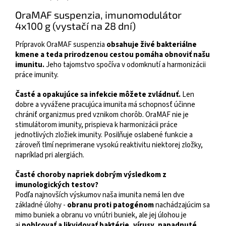
OraMAF suspenzia, imunomodulátor
4x100 g (vystačí na 28 dní)
Prípravok OraMAF suspenzia
obsahuje živé bakteriálne
kmene a teda prirodzenou cestou pomáha obnoviť našu
imunitu.
Jeho tajomstvo spočíva v odomknutí a harmonizácii
práce imunity.
Časté a opakujúce sa infekcie môžete zvládnuť.
Len
dobre a vyvážene pracujúca imunita má schopnosť účinne
chrániť organizmus pred vznikom chorôb. OraMAF nie je
stimulátorom imunity, prispieva k harmonizácii práce
jednotlivých zložiek imunity. Posilňuje oslabené funkcie a
zároveň tlmí neprimerane vysokú reaktivitu niektorej zložky,
napríklad pri alergiách.
Časté choroby napriek dobrým výsledkom z
imunologických testov?
Podľa najnovších výskumov naša imunita nemá len dve
základné úlohy -
obranu proti patogénom
nachádzajúcim sa
mimo buniek a obranu vo vnútri buniek, ale jej úlohou je
aj
pohlcovať a likvidovať baktérie, vírusy, napadnuté