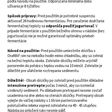
podľa návodu na použitie. Odporúčaná minimálna doba
užívania je 8 týždňov.
Spôsob prípravy:
Pred použitím je potrebné suspenziu
aktivovať 24 hodinovou fermentáciou. Pre zaručenie dodržania
fermentačnej teploty sa
odporúča použiť jogurtovač
. V
prípade fermentácie s použitím bežného ohrevu v nádobe (bez
jogurtovača) nie je možné garantovať optimálny priebeh
fermentácie.
Návod na použitie:
Pred použitím umiestnite dózičku s
OraMAF-om na niekoľko hodín mimo chladničku, aby sa zohrial
na bežnú teplotu okolia. Zohriatie dózičky môžete urýchliť
ponorením do pohára s teplou vodou na 10 minút. Zohriatie je
dôležité pre uľahčenie roztrepania sedimentu.
Dôležité!
- Obsah dózičky po zohriatí pred použitím dôkladne
intenzívne pretrepte
počas 3 minút, aby sa rozmiešal
vzniknutý sediment. Po dôkladnom pretrepaní nesmie zostať
usadenina na dne alebo na stenách dózičky. Pretrepaný obsah
vylejte do väčšej nádoby s 1 litrom pasterizovaného
polotučného mlieka vopred zohriateho na 40 - 45 stupňov.
Nádoba po priložení ruky nesmie páliť.