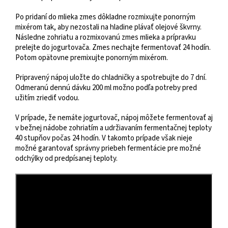
Po pridaní do mlieka zmes dôkladne rozmixujte ponorným
mixérom tak, aby nezostali na hladine plávať olejové škvrny.
Následne zohriatu a rozmixovanú zmes mlieka a prípravku
prelejte do jogurtovača. Zmes nechajte fermentovať 24 hodín.
Potom opätovne premixujte ponorným mixérom.
Pripravený nápoj uložte do chladničky a spotrebujte do 7 dní.
Odmeranú dennú dávku 200 ml možno podľa potreby pred
užitím zriediť vodou.
V prípade, že nemáte jogurtovač, nápoj môžete fermentovať aj
v bežnej nádobe zohriatím a udržiavaním fermentačnej teploty
40 stupňov počas 24 hodín. V takomto prípade však nieje
možné garantovať správny priebeh fermentácie pre možné
odchýlky od predpísanej teploty.