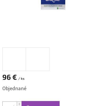
96 €
/ ks
Jednotková
Objednané
cena: