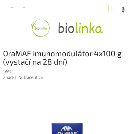
Prejsť
NÁKUP
na
obsah
KOŠÍK
OraMAF imunomodulátor 4x100 g
(vystačí na 28 dní)
1661
Značka:
Nutraceutica