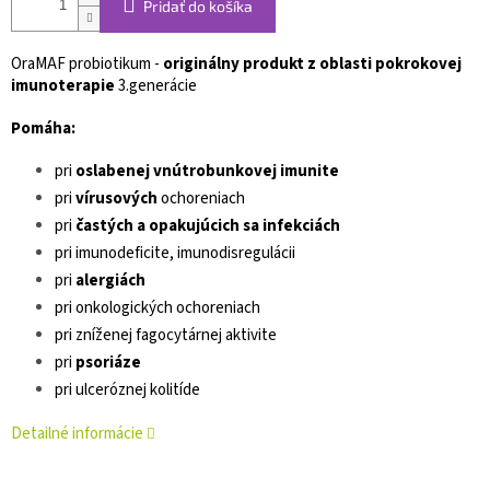
Pridať do košíka
OraMAF probiotikum -
originálny produkt z oblasti pokrokovej
imunoterapie
3.generácie
Pomáha:
pri
oslabenej vnútrobunkovej imunite
pri
vírusových
ochoreniach
pri
častých a opakujúcich sa infekciách
pri imunodeficite, imunodisregulácii
pri
alergiách
pri onkologických ochoreniach
pri zníženej fagocytárnej aktivite
pri
psoriáze
pri ulceróznej kolitíde
Detailné informácie