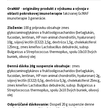
OraMAF
-
originálny produkt z výskumu a vývoja v
oblasti pokrokovej imunoterapie
takzvanej GcMAF
imunoterapie 3.generácie.
Zloženie:
100 g prípravku obsahuje zmes
glykozaminoglykánov a fruktooligosacharidov (betaglukán,
fucoidan, lentinan, HP non-animal chondroitín, hyaluronan)
10g, sójový lecitín (E322) 2,5g, dextróza 1,5g, cholekalciferol
125mcg, zmes kmeňov Lactobacillus debulrecki, subsp.
Bulgaricus a Streptococcus thermopilus, spolu 10x10 živých
buniek, olivový olej
Denná dávka 20g suspenzie obsahuje:
zmes
glykozaminoglykánov a fruktooligosacharidov (betaglukán,
fucoidan, lentinan, HP non-animal chondroitín, hyaluronan) 2g,
sójový lecitín (E322) 0,5g, dextróza 0,3g, cholekalciferol 25mcg,
zmes kmeňov Lactobacillus debulrecki, subsp. Bulgaricus a
Streptococcus thermopilus, spolu 2x10 živých buniek, olivový
olej
Odporúčané dávkovanie:
Dospelí 20 g suspenzie denne