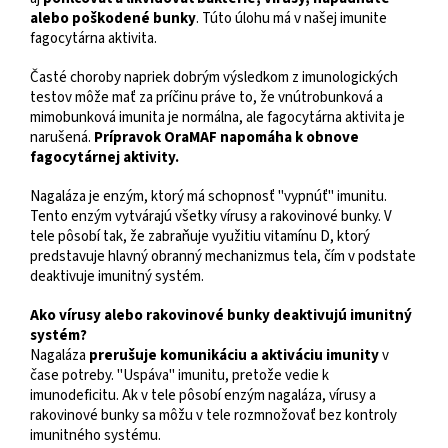
alebo poškodené bunky
. Túto úlohu má v našej imunite
fagocytárna aktivita.
Časté choroby napriek dobrým výsledkom z imunologických
testov môže mať za príčinu práve to, že vnútrobunková a
mimobunková imunita je normálna, ale fagocytárna aktivita je
narušená.
Prípravok OraMAF napomáha k obnove
fagocytárnej aktivity.
Nagaláza je enzým, ktorý má schopnosť "vypnúť" imunitu.
Tento enzým vytvárajú všetky vírusy a rakovinové bunky. V
tele pôsobí tak, že zabraňuje využitiu vitamínu D, ktorý
predstavuje hlavný obranný mechanizmus tela, čím v podstate
deaktivuje imunitný systém.
Ako vírusy alebo rakovinové bunky deaktivujú imunitný
systém?
Nagaláza
prerušuje komunikáciu a aktiváciu imunity
v
čase potreby. "Uspáva" imunitu, pretože vedie k
imunodeficitu. Ak v tele pôsobí enzým nagaláza, vírusy a
rakovinové bunky sa môžu v tele rozmnožovať bez kontroly
imunitného systému.