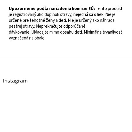
Upozornenie podľa nariadenia komisie EÚ:
Tento produkt
je registrovaný ako doplnok stravy, nejedná sa o liek. Nie je
určené pre tehotné ženy a deti. Nie je určený ako náhrada
pestrej stravy. Neprekračujte odporúčané
dávkovanie. Ukladajte mimo dosahu detí. Minimálna trvanlivosť
vyznačená na obale.
Z
á
p
ä
Instagram
t
i
e