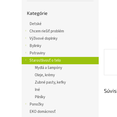
Preskočiť
Kategórie
kategórie
Detské
Chcem riešiť problém
Výživové doplnky
Bylinky
Potraviny
Starostlivosť o telo
Mydlá a šampóny
Oleje, krémy
Zubné pasty, kefky
Iné
Súvis
Pilníky
Ponožky
EKO domácnosť