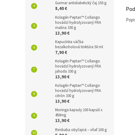
Gurmar antidiabetický čaj 150 g
8,40 €
Pod
Kolagén Peptan™ Collango
Popi
hovädzí hydrolyzovaný FRA
malina 330 g
13,90 €
Kapucínka väčšia
bezalkoholová tinktúra 50 ml
7,90 €
Kolagén Peptan™ Collango
hovädzí hydrolyzovaný FRA
jahoda 330 g
13,90 €
Kolagén Peptan™ Collango
hovädzí hydrolyzovaný FRA
citrón 330 g
13,90 €
Moringa kapsuly 100 kapsúl x
450mg
13,90 €
Rimbaba obyčajná – vňať 100 g