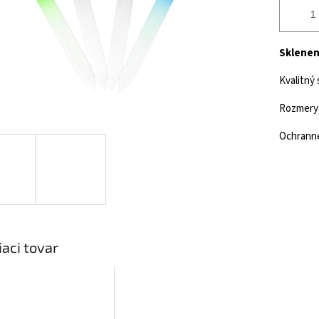
Sklenený
Kvalitný 
Rozmery:
Ochranné
iaci tovar