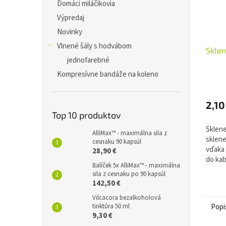
Domáci miláčikovia
Výpredaj
Novinky
Vlnené šály s hodvábom
Sklen
jednofarebné
Kompresívne bandáže na koleno
2,10
Top 10 produktov
Sklene
AlliMax™ - maximálna sila z
sklene
cesnaku 90 kapsúl
vďaka
28,90 €
do kab
Balíček 5x AlliMax™ - maximálna
akúkoľ
sila z cesnaku po 90 kapsúl
9,2 cm
142,50 €
púzdro 
Vilcacora bezalkoholová
Popi
tinktúra 50 ml
9,30 €