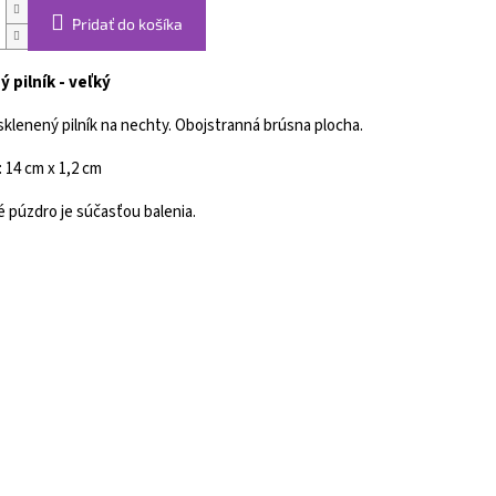
Pridať do košíka
 pilník - veľký
sklenený pilník na nechty. Obojstranná brúsna plocha.
 14 cm x 1,2 cm
 púzdro je súčasťou balenia.