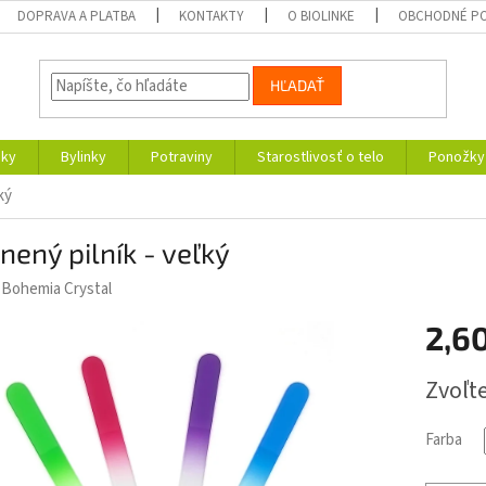
DOPRAVA A PLATBA
KONTAKTY
O BIOLINKE
OBCHODNÉ P
HĽADAŤ
nky
Bylinky
Potraviny
Starostlivosť o telo
Ponožky
ký
nený pilník - veľký
:
Bohemia Crystal
2,6
Jednotk
Zvoľte
cena:
Farba