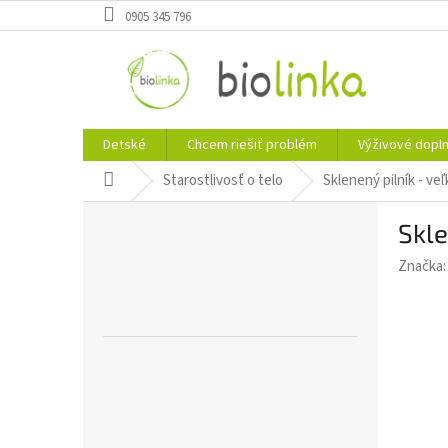
Prejsť
0905 345 796
na
obsah
Detské
Chcem riešiť problém
Výživové dopl
Domov
Starostlivosť o telo
Sklenený pilník - veľ
B
Skle
o
č
Značka
n
ý
p
a
n
e
l