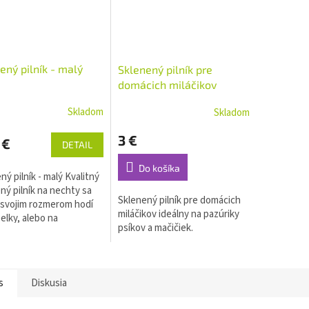
ený pilník - malý
Sklenený pilník pre
domácich miláčikov
Skladom
Skladom
3 €
 €
DETAIL
Do košíka
ný pilník - malý Kvalitný
ný pilník na nechty sa
Sklenený pilník pre domácich
 svojim rozmerom hodí
miláčikov ideálny na pazúriky
elky, alebo na
psíkov a mačičiek.
vek cestu :) Rozmery:
 x 1,2 cm Ochranné
je...
s
Diskusia