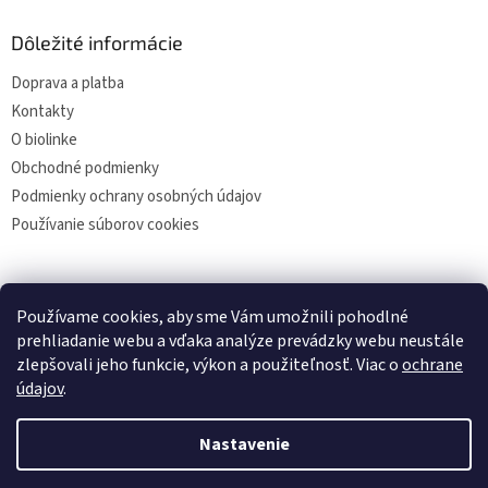
Dôležité informácie
Doprava a platba
Kontakty
O biolinke
Obchodné podmienky
Podmienky ochrany osobných údajov
Používanie súborov cookies
Facebook
Používame cookies, aby sme Vám umožnili pohodlné
prehliadanie webu a vďaka analýze prevádzky webu neustále
zlepšovali jeho funkcie, výkon a použiteľnosť. Viac o
ochrane
údajov
.
Vytvoril Shoptet
Nastavenie