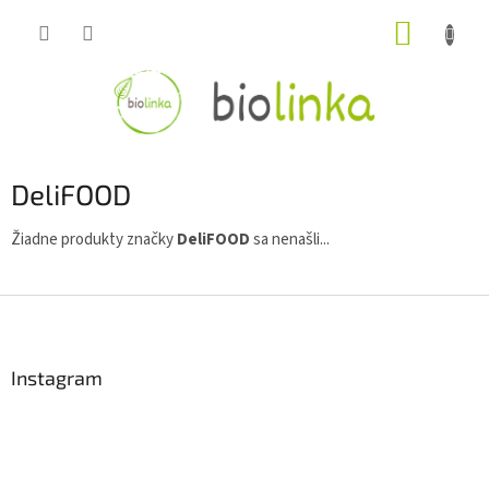
Prejsť
NÁKUP
na
obsah
KOŠÍK
DeliFOOD
Žiadne produkty značky
DeliFOOD
sa nenašli...
Z
á
p
ä
Instagram
t
i
e