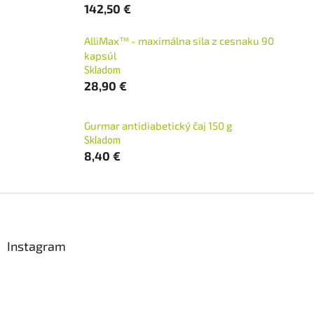
142,50 €
AlliMax™ - maximálna sila z cesnaku 90
kapsúl
Skladom
28,90 €
Gurmar antidiabetický čaj 150 g
Skladom
8,40 €
Z
á
p
ä
Instagram
t
i
e