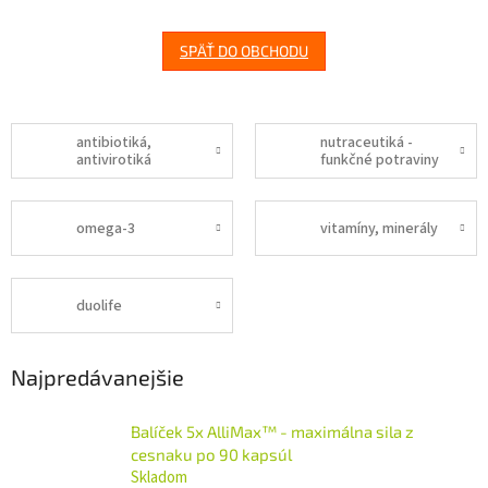
SPÄŤ DO OBCHODU
antibiotiká,
nutraceutiká -
antivirotiká
funkčné potraviny
omega-3
vitamíny, minerály
duolife
Najpredávanejšie
Balíček 5x AlliMax™ - maximálna sila z
cesnaku po 90 kapsúl
Skladom