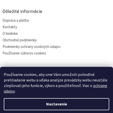
Dôležité informácie
Doprava a platba
Kontakty
O biolinke
Obchodné podmienky
Podmienky ochrany osobných údajov
Používanie súborov cookies
Facebook
Používame cookies, aby sme Vám umožnili pohodlné
prehliadanie webu a vďaka analýze prevádzky webu neustále
zlepšovali jeho funkcie, výkon a použiteľnosť. Viac o
ochrane
údajov
.
Vytvoril Shoptet
Nastavenie