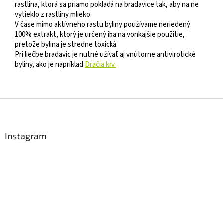
rastlina, ktorá sa priamo pokladá na bradavice tak, aby na ne
vytieklo z rastliny mlieko.
V čase mimo aktívneho rastu byliny používame neriedený
100% extrakt, ktorý je určený iba na vonkajšie použitie,
pretože bylina je stredne toxická.
Pri liečbe bradavíc je nutné užívať aj vnútorne antivirotické
byliny, ako je napríklad
Dračia krv.
Z
á
p
ä
Instagram
t
i
e