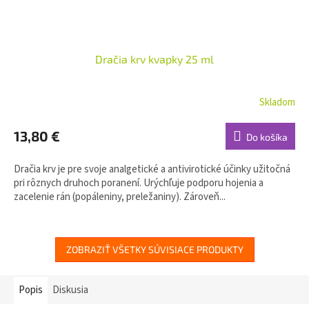
Dračia krv kvapky 25 ml
Skladom
13,80 €
Do košíka
Dračia krv je pre svoje analgetické a antivirotické účinky užitočná
pri rôznych druhoch poranení. Urýchľuje podporu hojenia a
zacelenie rán (popáleniny, preležaniny). Zároveň...
ZOBRAZIŤ VŠETKY SÚVISIACE PRODUKTY
Popis
Diskusia