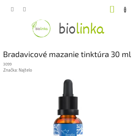
Prejsť
NÁKUP
na
obsah
KOŠÍK
Bradavicové mazanie tinktúra 30 ml
3099
Značka:
Najtelo