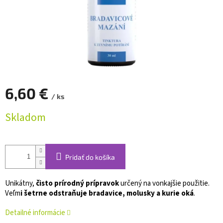
6,60 €
/ ks
Jednotková
Skladom
cena:
Pridať do košíka
Unikátny,
čisto prírodný prípravok
určený na vonkajšie použitie.
Veľm
i šetrne odstraňuje bradavice, molusky a kurie oká
.
Detailné informácie