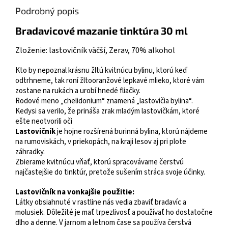
Podrobný popis
Bradavicové mazanie tinktúra 30 ml
Zloženie: lastovičník väčší, Zerav, 70% alkohol
Kto by nepoznal krásnu žltú kvitnúcu bylinu, ktorú keď
odtrhneme, tak roní žltooranžové lepkavé mlieko, ktoré vám
zostane na rukách a urobí hnedé fliačky.
Rodové meno „chelidonium“ znamená „lastovičia bylina“.
Kedysi sa verilo, že prináša zrak mladým lastovičkám, ktoré
ešte neotvorili oči
Lastovičník
je hojne rozšírená burinná bylina, ktorú nájdeme
na rumoviskách, v priekopách, na kraji lesov aj pri plote
záhradky.
Zbierame kvitnúcu vňať, ktorú spracovávame čerstvú
najčastejšie do tinktúr, pretože sušením stráca svoje účinky.
Lastovičník na vonkajšie použitie:
Látky obsiahnuté v rastline nás vedia zbaviť bradavíc a
molusiek. Dôležité je mať trpezlivosť a používať ho dostatočne
dlho a denne. V jarnom a letnom čase sa používa čerstvá